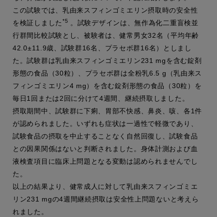
この試験では、乳由来スフィンゴミエリン摂取時の安全性
*5
を検証しました
。試験デザインは、無作為化二重盲検並
行群間比較試験とし、被験者は、健常男女32名（平均年齢
42.0±11.9歳、試験群16名、プラセボ群16名）としまし
た。試験群は乳由来スフィンゴミエリン231 mgを含む錠剤
形態の食品（30粒）、プラセボ群は全粉乳6.5 g（乳由来ス
フィンゴミエリン4 mg）を含む錠剤形態の食品（30粒）を
毎日1回または2回に分けて4週間、継続摂取しました。
摂取期間中、試験群に下痢、胃部不快感、鼻炎、咳、各1件
が認められました。いずれも症状は一過性で軽微であり、
試験食品の摂取を中止することなく自然回復し、試験食品
との因果関係はないと判断されました。身体計測および血
液検査項目に臨床上問題となる変動は認められませんでし
た。
以上の結果より、健常成人に対して乳由来スフィンゴミエ
リン231 mgの4週間継続摂取は安全性上問題ないと考えら
れました。