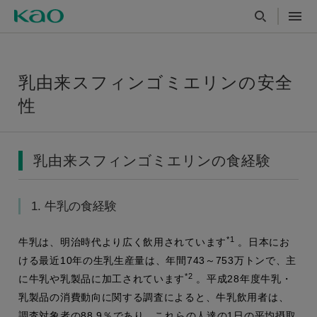
乳由来スフィンゴミエリンの安全
性
乳由来スフィンゴミエリンの食経験
1. 牛乳の食経験
*1
牛乳は、明治時代より広く飲用されています
。日本にお
ける最近10年の生乳生産量は、年間743～753万トンで、主
*2
に牛乳や乳製品に加工されています
。平成28年度牛乳・
乳製品の消費動向に関する調査によると、牛乳飲用者は、
調査対象者の88.9％であり、これらの人達の1日の平均摂取