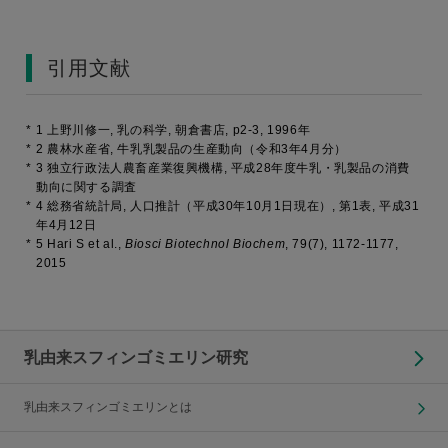
引用文献
*
1 上野川修一, 乳の科学, 朝倉書店, p2-3, 1996年
*
2 農林水産省, 牛乳乳製品の生産動向（令和3年4月分）
*
3 独立行政法人農畜産業復興機構, 平成28年度牛乳・乳製品の消費
動向に関する調査
*
4 総務省統計局, 人口推計（平成30年10月1日現在）, 第1表, 平成31
年4月12日
*
5 Hari S et al.,
Biosci Biotechnol Biochem
,
79
(7), 1172-1177,
2015
乳由来スフィンゴミエリン研究
乳由来スフィンゴミエリンとは