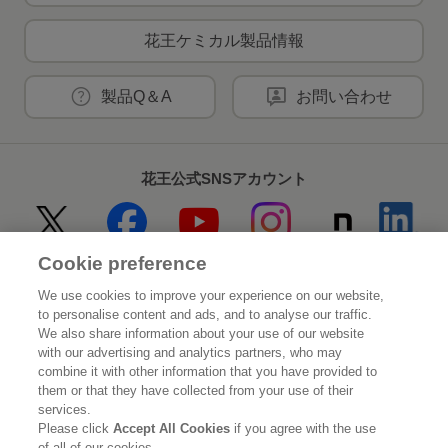
花王ケミカル製品情報
製品Q＆A
お問い合わせ
花王公式SNSアカウント
Cookie preference
Home
花王について
We use cookies to improve your experience on our website,
to personalise content and ads, and to analyse our traffic.
サステナビリティ
イノベーション
We also share information about your use of our website
with our advertising and analytics partners, who may
combine it with other information that you have provided to
ブランド
投資家情報
them or that they have collected from your use of their
services.
ニュースルーム
採用情報
Please click
Accept All Cookies
if you agree with the use
of all of our cookies.