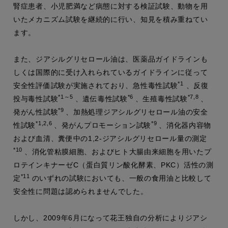
腎症患者、小児肥満など病態に対する検証試験、動物を用
いたメカニズム試験を継続的に行い、知見を積み重ねてい
ます。
また、ジアシルグリセロール油は、医薬品ガイドラインも
しくは国際的に受け入れられているガイドラインに従って
*1
安全性評価試験が実施されており、急性毒性試験
、反復
*1～5
*6
*7,8
投与毒性試験
、遺伝毒性試験
、生殖毒性試験
、
*9
発がん性試験
、加熱処理ジアシルグリセロール油の安全
*1,2,6
*9
性試験
、発がんプロモーション試験
、消化器内容物
および血清、糞便中の1,2-ジアシルグリセロール量の測定
*10
、消化管粘膜細胞、およびヒト大腸由来細胞を用いたプ
ロテインキナーゼC（蛋白質リン酸化酵素、PKC）活性の測
*11
定
のいずれの試験においても、一般の食用油と比較して
安全性に問題は認められませんでした。
しかし、2009年6月になって花王独自の分析によりジアシ