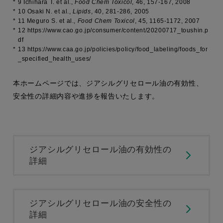
*
9 Ichihara T. et al.,
Food Chem Toxicol
,
46
, 157-167, 2008
*
10 Osaki N. et al.,
Lipids
,
40
, 281-286, 2005
*
11 Meguro S. et al.,
Food Chem Toxicol
,
45
, 1165-1172, 2007
*
12 https://www.cao.go.jp/consumer/content/20200717_toushin.p
df
*
13 https://www.caa.go.jp/policies/policy/food_labeling/foods_for
_specified_health_uses/
本ホームページでは、ジアシルグリセロール油の有効性、
安全性の詳細内容や進捗を報告いたします。
ジアシルグリセロール油の有効性の
詳細
ジアシルグリセロール油の安全性の
詳細