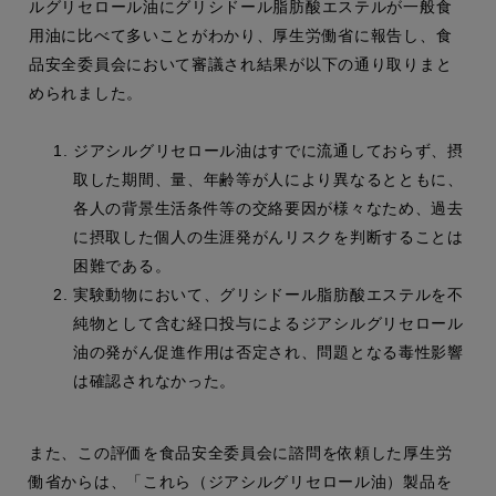
ルグリセロール油にグリシドール脂肪酸エステルが一般食
用油に比べて多いことがわかり、厚生労働省に報告し、食
品安全委員会において審議され結果が以下の通り取りまと
められました。
ジアシルグリセロール油はすでに流通しておらず、摂
取した期間、量、年齢等が人により異なるとともに、
各人の背景生活条件等の交絡要因が様々なため、過去
に摂取した個人の生涯発がんリスクを判断することは
困難である。
実験動物において、グリシドール脂肪酸エステルを不
純物として含む経口投与によるジアシルグリセロール
油の発がん促進作用は否定され、問題となる毒性影響
は確認されなかった。
また、この評価を食品安全委員会に諮問を依頼した厚生労
働省からは、「これら（ジアシルグリセロール油）製品を