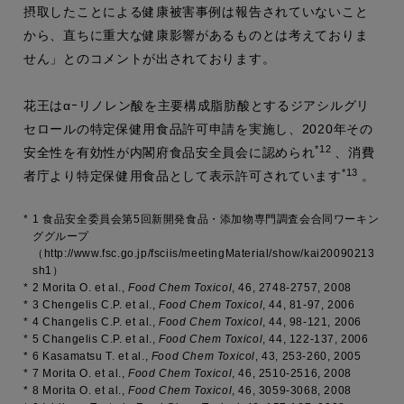
摂取したことによる健康被害事例は報告されていないこと
から、直ちに重大な健康影響があるものとは考えておりま
せん」とのコメントが出されております。
花王はαｰリノレン酸を主要構成脂肪酸とするジアシルグリ
セロールの特定保健用食品許可申請を実施し、2020年その
*12
安全性を有効性が内閣府食品安全員会に認められ
、消費
*13
者庁より特定保健用食品として表示許可されています
。
*
1 食品安全委員会第5回新開発食品・添加物専門調査会合同ワーキン
ググループ
（http://www.fsc.go.jp/fsciis/meetingMaterial/show/kai20090213
sh1）
*
2 Morita O. et al.,
Food Chem Toxicol
,
46
, 2748-2757, 2008
*
3 Chengelis C.P. et al.,
Food Chem Toxicol
,
44
, 81-97, 2006
*
4 Changelis C.P. et al.,
Food Chem Toxicol
,
44
, 98-121, 2006
*
5 Changelis C.P. et al.,
Food Chem Toxicol
,
44
, 122-137, 2006
*
6 Kasamatsu T. et al.,
Food Chem Toxicol
,
43
, 253-260, 2005
*
7 Morita O. et al.,
Food Chem Toxicol
,
46
, 2510-2516, 2008
*
8 Morita O. et al.,
Food Chem Toxicol
,
46
, 3059-3068, 2008