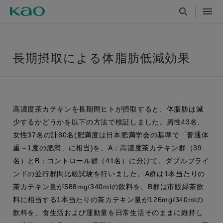
長期摂取による体脂肪低減効果
高濃度茶カテキンを長期間ヒトが摂取すると、体脂肪は減
少するかどうかを以下の方法で検証しました。男性43名、
女性37名の計80名(肥満度は日本肥満学会の基準で「普通体
重～1度の肥満」に相当)を、A：高濃度茶カテキン群（39
名）とB：コントロール群（41名）に分けて、ダブルブライ
ンドの並行群間比較試験を行いました。A群は1本当たりの
茶カテキン量が588mg/340mlの飲料を、B群は市販緑茶飲
料に相当する1本当たりの茶カテキン量が126mg/340mlの
飲料を、食生活および運動量を日常生活そのままに維持し