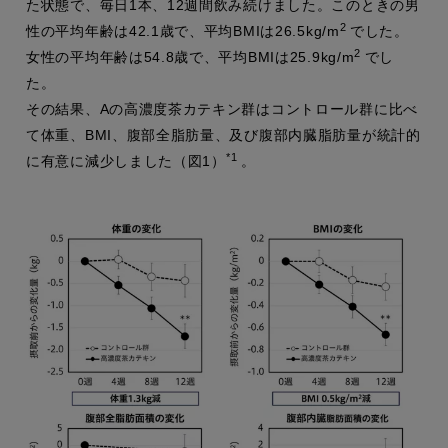
た状態で、毎日1本、12週間飲み続けました。このときの男
2
性の平均年齢は42.1歳で、平均BMIは26.5kg/m
でした。
2
女性の平均年齢は54.8歳で、平均BMIは25.9kg/m
でし
た。
その結果、Aの高濃度茶カテキン群はコントロール群に比べ
て体重、BMI、腹部全脂肪量、及び腹部内臓脂肪量が統計的
*1
に有意に減少しました（図1）
。