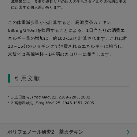
減効果には、食事や運動などの個人の生活スタイルや遺伝的な要因
に起因する個人差があります。
この体重減少量から計算すると、高濃度茶カテキン
588mg/340mlを飲用することによる、1日当たりの消費エ
ネルギー量の増加は、約100kcalと計算されます。これは約
10～15分のジョギングで消費されるエネルギーに相当し、
米飯では茶碗半杯～1杯弱のカロリーに相当します。
引用文献
*
1 土田隆ら,
Prog Med
,
22
, 2189-2203, 2002
*
2 高妻和哉ら,
Prog Med
,
25
, 1945-1957, 2005
ポリフェノール研究2 茶カテキン