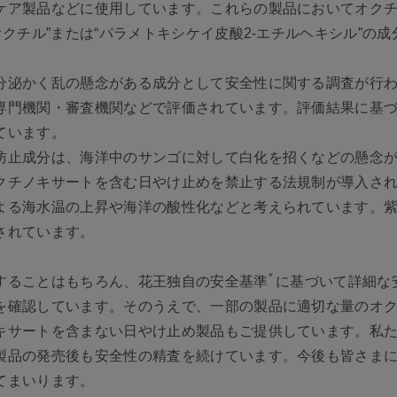
ケア製品などに使用しています。これらの製品においてオクチ
オクチル”または“パラメトキシケイ皮酸2-エチルヘキシル”の
分泌かく乱の懸念がある成分として安全性に関する調査が行
専門機関・審査機関などで評価されています。評価結果に基
ています。
防止成分は、海洋中のサンゴに対して白化を招くなどの懸念
クチノキサートを含む日やけ止めを禁止する法規制が導入さ
よる海水温の上昇や海洋の酸性化などと考えられています。
されています。
*
することはもちろん、花王独自の安全基準
に基づいて詳細な
を確認しています。そのうえで、一部の製品に適切な量のオ
キサートを含まない日やけ止め製品もご提供しています。私
製品の発売後も安全性の精査を続けています。今後も皆さま
てまいります。