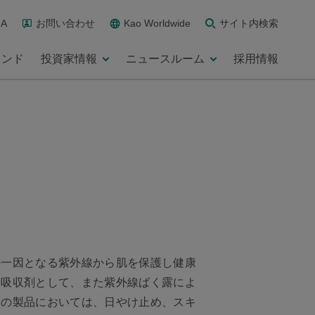
A
お問い合わせ
Kao Worldwide
サイト内検索
ランド
投資家情報
ニュースルーム
採用情報
の一因となる紫外線から肌を保護し健康
線吸収剤として、また紫外線ばく露によ
ちの製品においては、日やけ止め、スキ