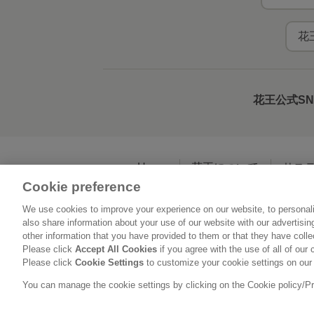
花
花王公式S
Home
花王について
サス
Cookie preference
We use cookies to improve your experience on our website, to personali
利用規約
花王の
also share information about your use of our website with our advertisi
other information that you have provided to them or that they have coll
Please click
Accept All Cookies
if you agree with the use of all of our 
Please click
Cookie Settings
to customize your cookie settings on our
You can manage the cookie settings by clicking on the Cookie policy/Priv