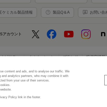
王ケミカル製品情報
製品Q＆A
お問い合
NSアカウント
テナビリティ
イノベーション
ブランド
投資家情報
se content and ads, and to analyse our traffic. We
アクセシビリティ
個人情報保護方針
利用者情報の外部送信
ソーシ
ng and analytics partners, who may combine it with
ected from your use of their services.
cookies.
 website.
© Kao Corporation
acy Policy link in the footer.