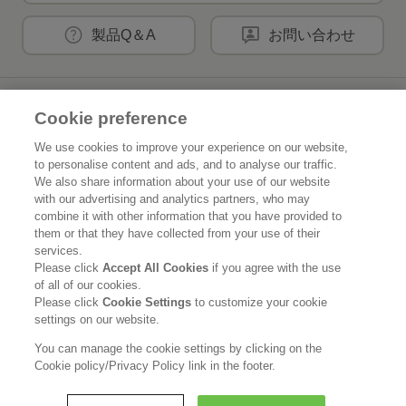
製品Q＆A
お問い合わせ
花王公式SNSアカウント
Cookie preference
We use cookies to improve your experience on our website,
to personalise content and ads, and to analyse our traffic.
We also share information about your use of our website
with our advertising and analytics partners, who may
Home
花王について
combine it with other information that you have provided to
them or that they have collected from your use of their
サステナビリティ
イノベーション
services.
Please click
Accept All Cookies
if you agree with the use
of all of our cookies.
ブランド
投資家情報
Please click
Cookie Settings
to customize your cookie
settings on our website.
ニュースルーム
採用情報
You can manage the cookie settings by clicking on the
Cookie policy/Privacy Policy link in the footer.
利用規約
花王のアクセシビリティ
個人情報保護方針