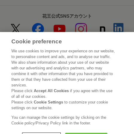
花王公式SNSアカウント
Cookie preference
Home
花王について
We use cookies to improve your experience on our website,
to personalise content and ads, and to analyse our traffic.
サステナビリティ
イノベーション
We also share information about your use of our website
with our advertising and analytics partners, who may
combine it with other information that you have provided to
ブランド
投資家情報
them or that they have collected from your use of their
services.
ニュースルーム
採用情報
Please click
Accept All Cookies
if you agree with the use
of all of our cookies.
Please click
Cookie Settings
to customize your cookie
利用規約
花王のアクセシビリティ
個人情報保護方針
settings on our website.
利用者情報の外部送信
ソーシャルメディアポリシー
You can manage the cookie settings by clicking on the
Cookie policy/Privacy Policy link in the footer.