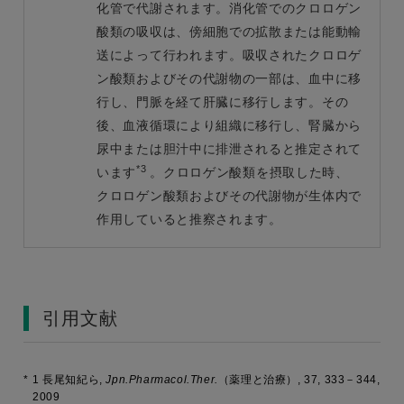
化管で代謝されます。消化管でのクロロゲン
酸類の吸収は、傍細胞での拡散または能動輸
送によって行われます。吸収されたクロロゲ
ン酸類およびその代謝物の一部は、血中に移
行し、門脈を経て肝臓に移行します。その
後、血液循環により組織に移行し、腎臓から
尿中または胆汁中に排泄されると推定されて
*3
います
。クロロゲン酸類を摂取した時、
クロロゲン酸類およびその代謝物が生体内で
作用していると推察されます。
引用文献
*
1 長尾知紀ら,
Jpn.Pharmacol.Ther.
（薬理と治療）,
37
, 333－344,
2009