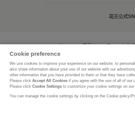
花王公式S
Home
花王について
サス
Cookie preference
We use cookies to improve your experience on our website, to personali
利用規約
花王の
also share information about your use of our website with our advertisi
other information that you have provided to them or that they have coll
Please click
Accept All Cookies
if you agree with the use of all of our 
Please click
Cookie Settings
to customize your cookie settings on our
You can manage the cookie settings by clicking on the Cookie policy/Priv