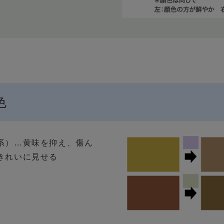
色
系）…黄味を抑え、傷ん
きれいに見せる