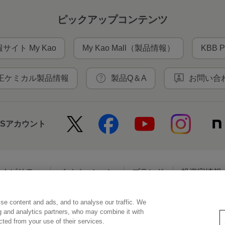
ピックアップコンテンツ
サイト My Kao
My Kao Mall（製品情報）
KBB P
王ケミカル製品情報
製品Q＆A
お問い合
NSアカウント
テナビリティ
イノベーション
ブランド
投資家情報
se content and ads, and to analyse our traffic. We
アクセシビリティ
個人情報保護方針
利用者情報の外部送信
ソーシ
ng and analytics partners, who may combine it with
ected from your use of their services.