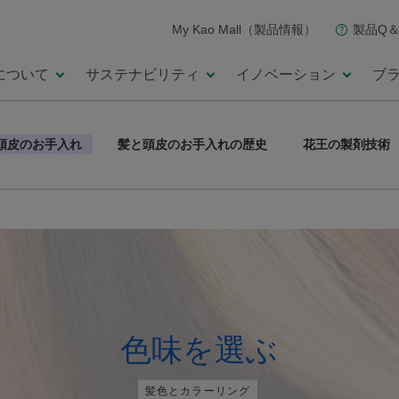
My Kao Mall（製品情報）
製品Q＆
について
サステナビリティ
イノベーション
ブ
頭皮のお手入れ
髪と頭皮のお手入れの歴史
花王の製剤技術
色味を選ぶ
髪色とカラーリング