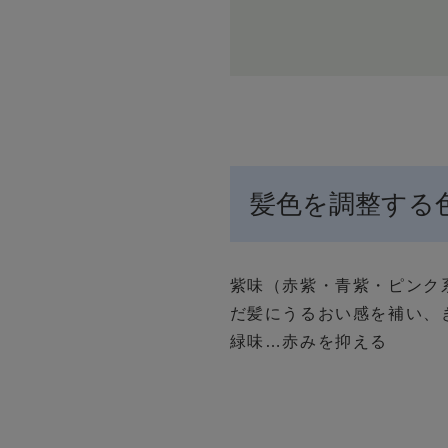
髪色を調整する
紫味
（赤紫・青紫・ピンク
だ髪にうるおい感を補い、
緑味
…赤みを抑える