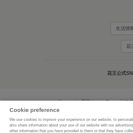
生活情報
花
花王公式S
Home
花王について
サス
Cookie preference
We use cookies to improve your experience on our website, to personali
利用規約
花王の
also share information about your use of our website with our advertisi
other information that you have provided to them or that they have coll