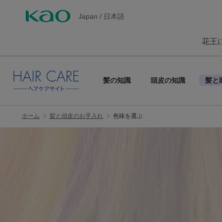
Japan
/
日本語
花王
髪の知識
頭皮の知識
髪と
ホーム
髪と頭皮のお手入れ
色味を選ぶ