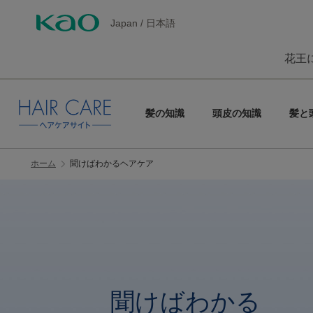
Japan
/
日本語
花王
髪の知識
頭皮の知識
髪と
ホーム
聞けばわかるヘアケア
聞けばわかる