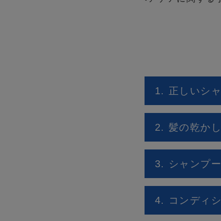
1. 正しいシ
2. 髪の乾か
3. シャン
4. コンデ