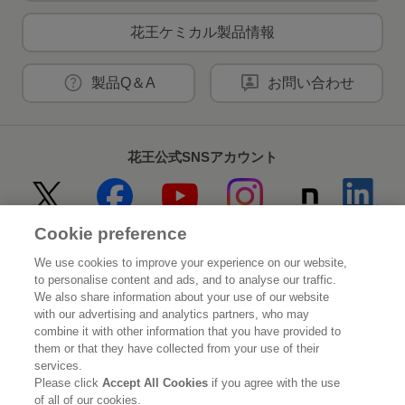
花王ケミカル製品情報
製品Q＆A
お問い合わせ
花王公式SNSアカウント
Cookie preference
Home
花王について
We use cookies to improve your experience on our website,
to personalise content and ads, and to analyse our traffic.
サステナビリティ
イノベーション
We also share information about your use of our website
with our advertising and analytics partners, who may
combine it with other information that you have provided to
ブランド
投資家情報
them or that they have collected from your use of their
services.
ニュースルーム
採用情報
Please click
Accept All Cookies
if you agree with the use
of all of our cookies.