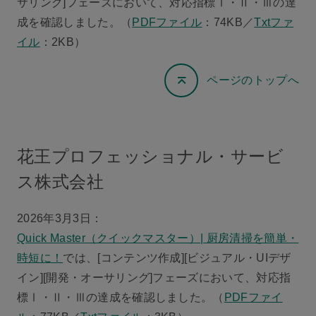
サリング]フェーズにおいて、対応指標Ⅰ・Ⅱ・Ⅲの達
成を確認しました。（
PDFファイル
：74KB／
Txtファ
イル
：2KB）
ページのトップへ
花王プロフェッショナル・サービ
ス株式会社
2026年3月3日：
Quick Master（クイックマスター）| 厨房清掃を簡単・
時短に！
では、[コンテンツ作成][ビジュアル・UIデザ
イン][開発・オーサリング]フェーズにおいて、対応指
標Ⅰ・Ⅱ・Ⅲの達成を確認しました。（
PDFファイ