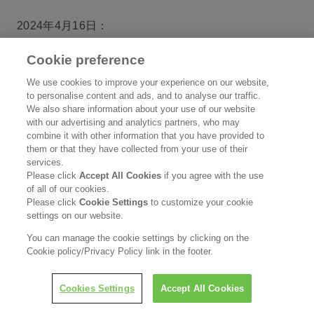
2024年4月16日：
キュレルの歩みとこだわり
では、[コンテンツ作成][ビ
Cookie preference
ジュアル・UIデザイン][開発・オーサリング]フェーズ
We use cookies to improve your experience on our website,
において、対応指標Ⅰ・Ⅱ・Ⅲの達成を確認しまし
to personalise content and ads, and to analyse our traffic.
た。（
PDFファイル
：77KB／
Txtファイル
：3KB）
We also share information about your use of our website
with our advertising and analytics partners, who may
combine it with other information that you have provided to
2024年4月16日：
them or that they have collected from your use of their
services.
医療関係者のみなさまへ
では、[コンテンツ作成][ビジ
Please click
Accept All Cookies
if you agree with the use
ュアル・UIデザイン][開発・オーサリング]フェーズに
of all of our cookies.
Please click
Cookie Settings
to customize your cookie
おいて、対応指標Ⅰ・Ⅱ・Ⅲの達成を確認しました。
settings on our website.
（
PDFファイル
：77KB／
Txtファイル
：3KB）
You can manage the cookie settings by clicking on the
Cookie policy/Privacy Policy link in the footer.
2024年4月16日：
守って補う『セラミドケア』とは
では、[コンテンツ作
Cookies Settings
Accept All Cookies
成][ビジュアル・UIデザイン][開発・オーサリング]フェ