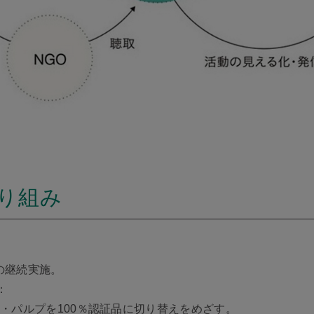
り組み
の継続実施。
：
紙・パルプを100％認証品に切り替えをめざす。