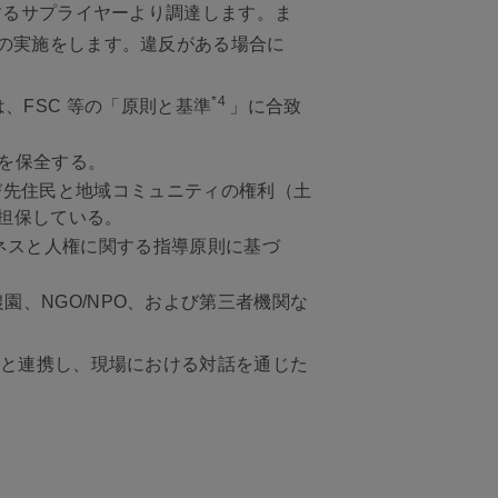
するサプライヤーより調達します。ま
）の実施をします。違反がある場合に
*4
、FSC 等の「原則と基準
」に合致
地を保全する。
び先住民と地域コミュニティの権利（土
を担保している。
ネスと人権に関する指導原則に基づ
、NGO/NPO、および第三者機関な
。
ーと連携し、現場における対話を通じた