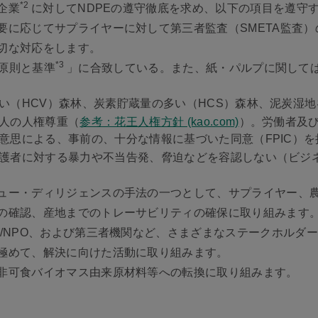
*2
企業
に対してNDPEの遵守徹底を求め、以下の項目を遵守
要に応じてサプライヤーに対して第三者監査（SMETA監査
切な対応をします。
*3
「原則と基準
」に合致している。また、紙・パルプに関しては
い（HCV）森林、炭素貯蔵量の多い（HCS）森林、泥炭湿
人の人権尊重（
参考：花王人権方針 (kao.com)
）。労働者及
意思による、事前の、十分な情報に基づいた同意（FPIC）
護者に対する暴力や不当告発、脅迫などを容認しない（ビジ
ュー・ディリジェンスの手法の一つとして、サプライヤー、農園
の確認、産地までのトレーサビリティの確保に取り組みます
O/NPO、および第三者機関など、さまざまなステークホルダ
極めて、解決に向けた活動に取り組みます。
非可食バイオマス由来原材料等への転換に取り組みます。