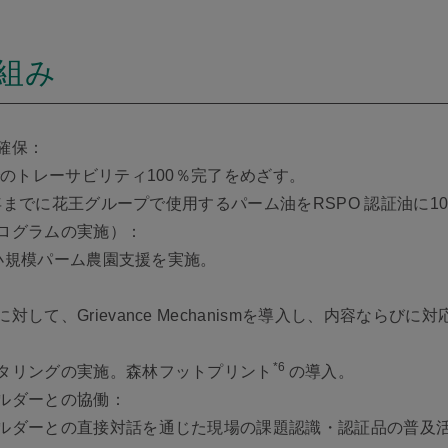
組み
確保：
でのトレーサビリティ100％完了をめざす。
5年までに花王グループで使用するパーム油をRSPO 認証油に1
ログラムの実施）：
立小規模パーム農園支援を実施。
て、Grievance Mechanismを導入し、内容ならびに
*6
タリングの実施。森林フットプリント
の導入。
ルダーとの協働：
ルダーとの直接対話を通じた現場の課題認識・認証品の普及