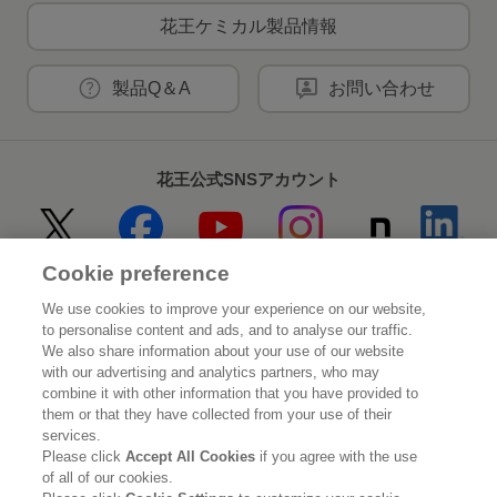
花王ケミカル製品情報
製品Q＆A
お問い合わせ
花王公式SNSアカウント
Cookie preference
Home
花王について
We use cookies to improve your experience on our website,
to personalise content and ads, and to analyse our traffic.
サステナビリティ
イノベーション
We also share information about your use of our website
with our advertising and analytics partners, who may
combine it with other information that you have provided to
ブランド
投資家情報
them or that they have collected from your use of their
services.
ニュースルーム
採用情報
Please click
Accept All Cookies
if you agree with the use
of all of our cookies.