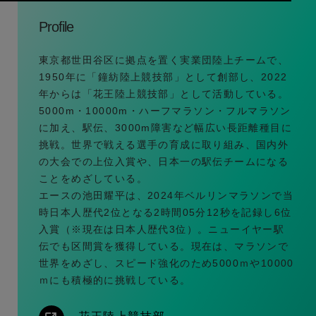
Profile
東京都世田谷区に拠点を置く実業団陸上チームで、
1950年に「鐘紡陸上競技部」として創部し、2022
年からは「花王陸上競技部」として活動している。
5000m・10000m・ハーフマラソン・フルマラソン
に加え、駅伝、3000m障害など幅広い長距離種目に
挑戦。世界で戦える選手の育成に取り組み、国内外
の大会での上位入賞や、日本一の駅伝チームになる
ことをめざしている。
エースの池田耀平は、2024年ベルリンマラソンで当
時日本人歴代2位となる2時間05分12秒を記録し6位
入賞（※現在は日本人歴代3位）。ニューイヤー駅
伝でも区間賞を獲得している。現在は、マラソンで
世界をめざし、スピード強化のため5000ｍや10000
ｍにも積極的に挑戦している。