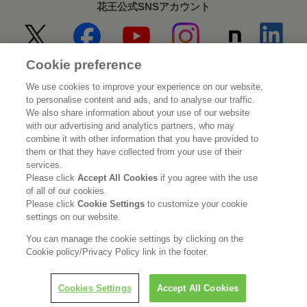
花王公式SNSアカウント
Cookie preference
Home
花王について
We use cookies to improve your experience on our website,
to personalise content and ads, and to analyse our traffic.
サステナビリティ
イノベーション
We also share information about your use of our website
with our advertising and analytics partners, who may
combine it with other information that you have provided to
ブランド
投資家情報
them or that they have collected from your use of their
services.
ニュースルーム
採用情報
Please click
Accept All Cookies
if you agree with the use
of all of our cookies.
Please click
Cookie Settings
to customize your cookie
利用規約
花王のアクセシビリティ
個人情報保護方針
settings on our website.
利用者情報の外部送信
ソーシャルメディアポリシー
You can manage the cookie settings by clicking on the
Cookie policy/Privacy Policy link in the footer.
Cookies Settings
Accept All Cookies
© Kao Corporation