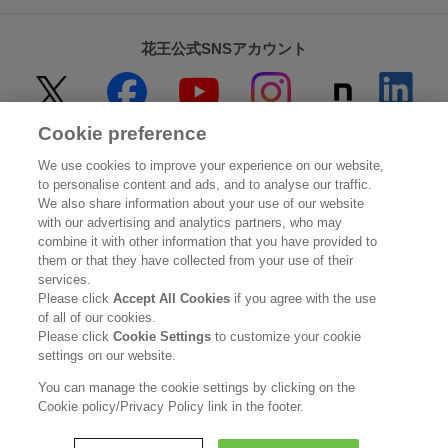
花王公式SNSアカウント
Cookie preference
Home
花王について
We use cookies to improve your experience on our website,
to personalise content and ads, and to analyse our traffic.
サステナビリティ
イノベーション
We also share information about your use of our website
with our advertising and analytics partners, who may
combine it with other information that you have provided to
ブランド
投資家情報
them or that they have collected from your use of their
services.
ニュースルーム
採用情報
Please click
Accept All Cookies
if you agree with the use
of all of our cookies.
Please click
Cookie Settings
to customize your cookie
利用規約
花王のアクセシビリティ
個人情報保護方針
settings on our website.
利用者情報の外部送信
ソーシャルメディアポリシー
You can manage the cookie settings by clicking on the
Cookie policy/Privacy Policy link in the footer.