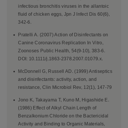
infectious bronchitis viruses in the allantoic
fluid of chicken eggs, Jpn J Infect Dis 60(6),
342-6.
Pratelli A. (2007) Action of Disinfectants on
Canine Coronavirus Replication In Vitro,
Zoonoses Public Health, 54(9-10), 383-6.
DOI: 10.1111/j.1863-2378.2007.01079.x.
McDonnell G, Russell AD. (1999) Antiseptics
and disinfectants: activity, action, and
resistance, Clin Microbiol Rev, 12(1), 147-79
Jono K, Takayama T, Kuno M, Higashide E.
(1986) Effect of Alkyl Chain Length of
Benzalkonium Chloride on the Bactericidal
Activity and Binding to Organic Materials,