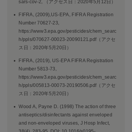
sars-cov-2, （アクセス日：2020年5月12日）
FIFRA, (2009),US-EPA, FIFRA Registration
Number 70627-23,
https://www3.epa.gov/pesticides/chem_searc
h/ppls/070627-00023-20090121.pdf（アクセ
ス日：2020年5月20日）
FIFRA, (2019), US-EPA FIFRA Registration
Number 5813-73,
https://www3.epa.gov/pesticides/chem_searc
h/ppls/005813-00073-20190506.pdf（アクセ
ス日：2020年5月20日）
Wood A, Payne D. (1998) The action of three
antiseptics/disinfectants against enveloped
and non-enveloped viruses, J Hosp Infect,
38(4), 283-95. DOI: 10.1016/s0195-