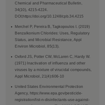
Chemical and Pharmaceutical Bulletin,
34(10), 4215-4224.
DOI;https://doi.org/10.1248/cpb.34.4215
Merchel P, Pereira B, Tagkopoulos I. (2019)
Benzalkonium Chlorides: Uses, Regulatory
Status, and Microbial Resistance, Appl
Environ Microbiol, 85(13).
Oxford JS, Potter CW, McLaren C, Hardy W.
(1971) Inactivation of influenza and other
viruses by a mixture of virucidal compounds,
Appl Microbiol, 21(4):606-10
United States Environmental Protection
Agency, https://www.epa.gov/pesticide-
registration/list-n-disinfectants-use-against-