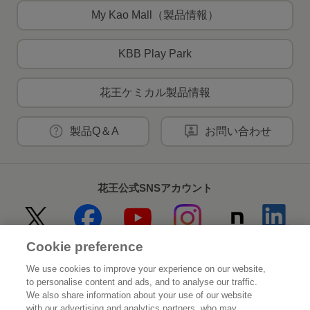
My Kao Mall（製品情報）
KBB Play Park
花王ケミカル製品情報
製品Q＆A
お問い合わせ
花王公式SNSアカウント
Cookie preference
Home
花王について
We use cookies to improve your experience on our website,
to personalise content and ads, and to analyse our traffic.
サステナビリティ
イノベーション
We also share information about your use of our website
with our advertising and analytics partners, who may