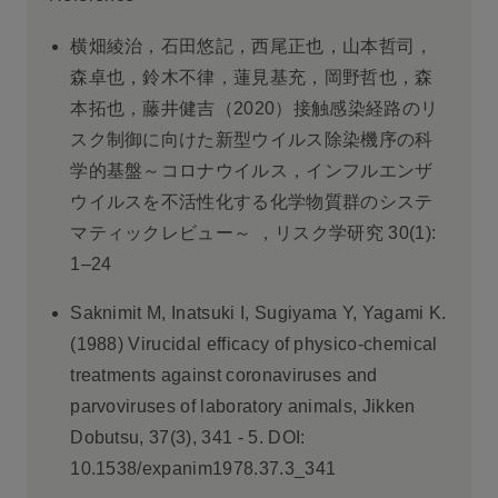
横畑綾治，石田悠記，西尾正也，山本哲司，
森卓也，鈴木不律，蓮見基充，岡野哲也，森
本拓也，藤井健吉（2020）接触感染経路のリ
スク制御に向けた新型ウイルス除染機序の科
学的基盤～コロナウイルス，インフルエンザ
ウイルスを不活性化する化学物質群のシステ
マティックレビュー～ ，リスク学研究 30(1):
1–24
Saknimit M, Inatsuki I, Sugiyama Y, Yagami K.
(1988) Virucidal efficacy of physico-chemical
treatments against coronaviruses and
parvoviruses of laboratory animals, Jikken
Dobutsu, 37(3), 341 - 5. DOI:
10.1538/expanim1978.37.3_341