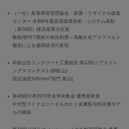
（一社）産業環境管理協会 資源・リサイクル促進
センター 令和6年度資源循環技術・システム表彰
（第50回）経済産業大臣賞
難処理PET廃材の有効利用～高耐久化アスファルト
舗装による循環経済の実現
和歌山生コンクリート工業組合 第12回ニアストレ
ングスコンテスト(和歌山)
2
指定強度30N/mm
部門 第1位
第40回日本DDS学会学術集会 優秀発表賞
中空型マイクロニードルのヒト皮膚投与性評価モデ
ルの構築