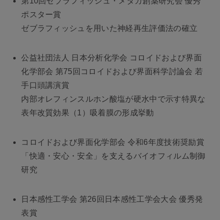
第10回ゼブラフィッシュ・メダカ創薬研究会 優秀
ポスター賞
ゼブラフィッシュを用いた神経再生評価法の確立
公益社団法人 日本分析化学会 コロイドおよび界面
化学部会 第75回コロイドおよび界面科学討論会 若
手口頭講演賞
内部オレフィンスルホン酸塩が硬水中で示す特異な
表年改質効果（1）吸着膜の形成挙動
コロイドおよび界面化学部会 令和6年度技術奨励賞
「快適・安心・安全」を支えるバイオフィルム制御
研究
日本感性工学会 第26回日本感性工学会大会 優秀発
表賞