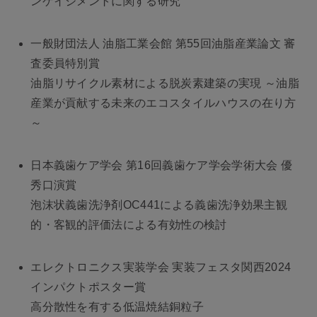
ンゲイジメントに関する研究
一般財団法人 油脂工業会館 第55回油脂産業論文 審
査委員特別賞
油脂リサイクル素材による脱炭素建築の実現 ～油脂
産業が貢献する未来のエコスタイルハウスの在り方
～
日本義歯ケア学会 第16回義歯ケア学会学術大会 優
秀口演賞
泡沫状義歯洗浄剤OC441による義歯洗浄効果主観
的・客観的評価法による有効性の検討
エレクトロニクス実装学会 実装フェスタ関西2024
インパクトポスター賞
高分散性を有する低温焼結銅粒子