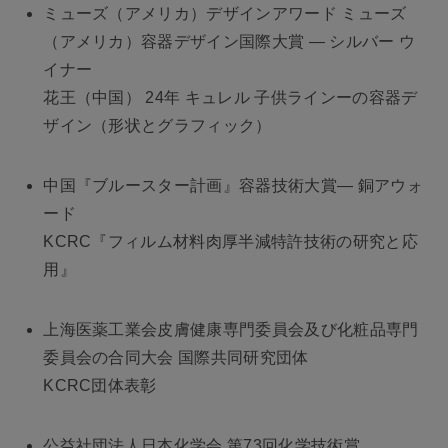
ミューズ（アメリカ）デザインアワード ミューズ
（アメリカ）容器デザイン国際大賞 ― シルバー ウ
イナー
花王（中国） 24年 キュレル 子供ラインーの容器デ
ザイン（形状とグラフィック）
中国『ブルースター計画』容器技術大賞― 銅アウォ
ード
KCRC『フィルム材料肉厚半減特許技術の研究と応
用』
上海医薬工業会皮膚健康専門委員会及び化粧品専門
委員会の合同大会 国際共同研究団体
KCRC団体表彰
公益社団法人日本化学会 第73回化学技術賞