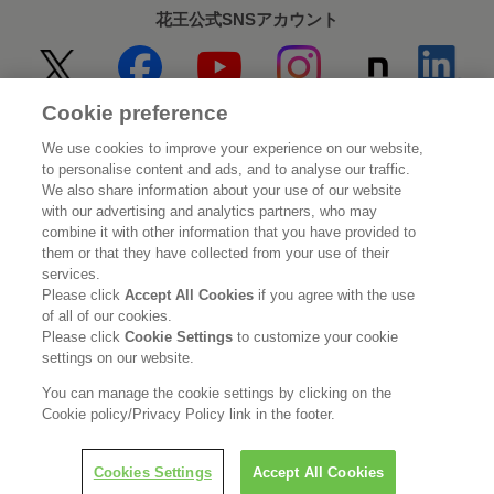
花王公式SNSアカウント
Cookie preference
Home
花王について
We use cookies to improve your experience on our website,
to personalise content and ads, and to analyse our traffic.
サステナビリティ
イノベーション
We also share information about your use of our website
with our advertising and analytics partners, who may
combine it with other information that you have provided to
ブランド
投資家情報
them or that they have collected from your use of their
services.
ニュースルーム
採用情報
Please click
Accept All Cookies
if you agree with the use
of all of our cookies.
Please click
Cookie Settings
to customize your cookie
利用規約
花王のアクセシビリティ
個人情報保護方針
settings on our website.
利用者情報の外部送信
ソーシャルメディアポリシー
You can manage the cookie settings by clicking on the
Cookie policy/Privacy Policy link in the footer.
Cookies Settings
Accept All Cookies
© Kao Corporation