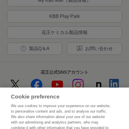
My Kao Mall（製品情報）
KBB Play Park
花王ケミカル製品情報
製品Q＆A
お問い合わせ
花王公式SNSアカウント
Cookie preference
Home
花王について
We use cookies to improve your experience on our website,
to personalise content and ads, and to analyse our traffic.
サステナビリティ
イノベーション
We also share information about your use of our website
with our advertising and analytics partners, who may
combine it with other information that you have provided to
ブランド
投資家情報