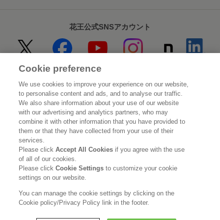
花王公式SNSアカウント
Cookie preference
Home
花王について
We use cookies to improve your experience on our website,
to personalise content and ads, and to analyse our traffic.
サステナビリティ
イノベーション
We also share information about your use of our website
with our advertising and analytics partners, who may
combine it with other information that you have provided to
ブランド
投資家情報
them or that they have collected from your use of their
services.
ニュースルーム
採用情報
Please click
Accept All Cookies
if you agree with the use
of all of our cookies.
Please click
Cookie Settings
to customize your cookie
利用規約
花王のアクセシビリティ
個人情報保護方針
settings on our website.
利用者情報の外部送信
ソーシャルメディアポリシー
You can manage the cookie settings by clicking on the
Cookie policy/Privacy Policy link in the footer.