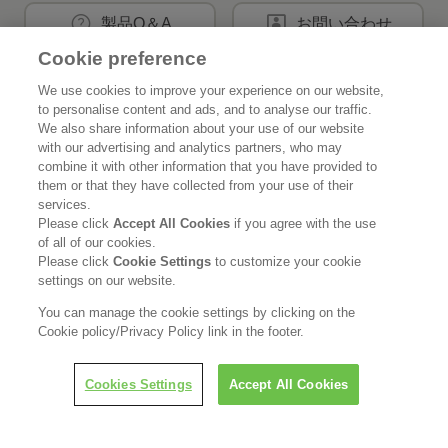
製品Q＆A
お問い合わせ
Cookie preference
We use cookies to improve your experience on our website,
花王公式SNSアカウント
to personalise content and ads, and to analyse our traffic.
We also share information about your use of our website
with our advertising and analytics partners, who may
combine it with other information that you have provided to
them or that they have collected from your use of their
services.
Home
花王について
Please click
Accept All Cookies
if you agree with the use
of all of our cookies.
サステナビリティ
イノベーション
Please click
Cookie Settings
to customize your cookie
settings on our website.
ブランド
投資家情報
You can manage the cookie settings by clicking on the
Cookie policy/Privacy Policy link in the footer.
ニュースルーム
採用情報
Cookies Settings
Accept All Cookies
利用規約
花王のアクセシビリティ
個人情報保護方針
利用者情報の外部送信
ソーシャルメディアポリシー