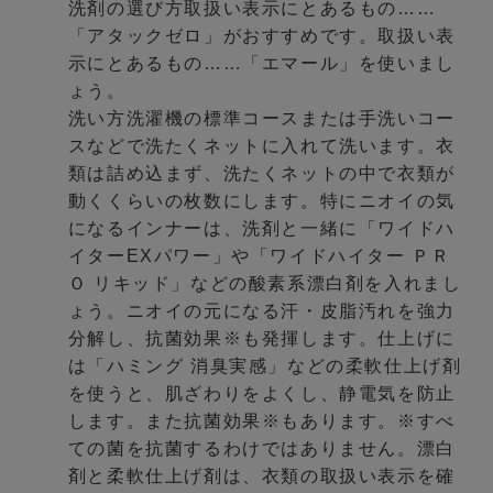
洗剤の選び方取扱い表示にとあるもの……
「アタックゼロ」がおすすめです。取扱い表
示にとあるもの……「エマール」を使いまし
ょう。
洗い方洗濯機の標準コースまたは手洗いコー
スなどで洗たくネットに入れて洗います。衣
類は詰め込まず、洗たくネットの中で衣類が
動くくらいの枚数にします。特にニオイの気
になるインナーは、洗剤と一緒に「ワイドハ
イターEXパワー」や「ワイドハイター ＰＲ
Ｏ リキッド」などの酸素系漂白剤を入れまし
ょう。ニオイの元になる汗・皮脂汚れを強力
分解し、抗菌効果※も発揮します。仕上げに
は「ハミング 消臭実感」などの柔軟仕上げ剤
を使うと、肌ざわりをよくし、静電気を防止
します。また抗菌効果※もあります。※すべ
ての菌を抗菌するわけではありません。漂白
剤と柔軟仕上げ剤は、衣類の取扱い表示を確