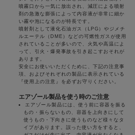
噴霧口から一気に放出され、減圧による噴射
剤の急激な膨張によって内容液が非常に細か
い霧や泡になるのが特長です。
噴射剤として液化石油ガス（LPG）やジメチ
ルエーテル（DME）などの可燃性ガスが使用
されていることが多いので、火気や高温によ
って、引火・爆発事故を引き起こすおそれが
あります。
安全にお使いいただくために、下記の注意事
項、およびそれぞれの製品に表示されている
『使用上の注意』を必ずお守りください。
エアゾール製品を使う時のご注意
エアゾール製品には、使う前に容器を振る
もの・振らないもの、容器を上向きにして
使うもの・下向きに使うものなど様々なタ
イプがあります。誤った使い方をすると、
ガスだけが先に出て、内容液が出なくなる