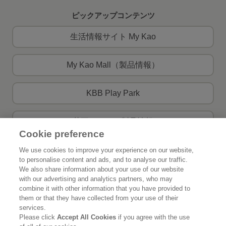
ピックアップコンテンツ
生活情報サイト My Kao
My Kao Mall（製品情報）
KBB Play Park
花王ケミカル製品情報
Cookie preference
製品Q＆A
お問い合わせ
We use cookies to improve your experience on our website,
to personalise content and ads, and to analyse our traffic.
We also share information about your use of our website
with our advertising and analytics partners, who may
combine it with other information that you have provided to
花王公式SNSアカウント
them or that they have collected from your use of their
services.
Please click
Accept All Cookies
if you agree with the use