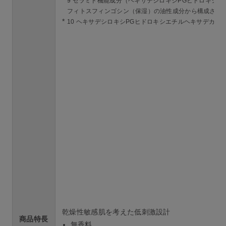
*
9 セラミド機能成分（ヘキサデシロキシPGヒドロキシ
フィトスフィンゴシン（保湿）の油性成分から構成され
*
10 ヘキサデシロキシPGヒドロキシエチルヘキサデカナ
乾燥性敏感肌を考えた低刺激設計
商品特長
無香料