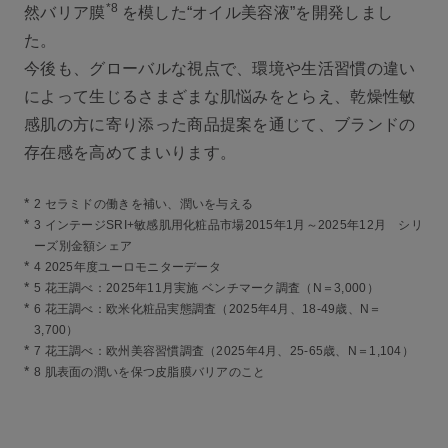
*8
然バリア膜
を模した“オイル美容液”を開発しまし
た。
今後も、グローバルな視点で、環境や生活習慣の違い
によって生じるさまざまな肌悩みをとらえ、乾燥性敏
感肌の方に寄り添った商品提案を通じて、ブランドの
存在感を高めてまいります。
*
2 セラミドの働きを補い、潤いを与える
*
3 インテージSRI+敏感肌用化粧品市場2015年1月～2025年12月 シリ
ーズ別金額シェア
*
4 2025年度ユーロモニターデータ
*
5 花王調べ：2025年11月実施 ベンチマーク調査（N＝3,000）
*
6 花王調べ：欧米化粧品実態調査（2025年4月、18‐49歳、N＝
3,700）
*
7 花王調べ：欧州美容習慣調査（2025年4月、25‐65歳、N＝1,104）
*
8 肌表面の潤いを保つ皮脂膜バリアのこと