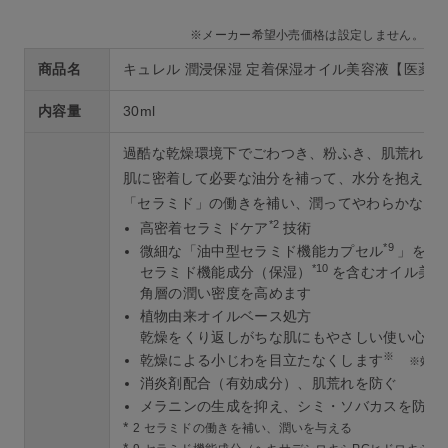
※メーカー希望小売価格は設定しません。
商品名
キュレル 潤浸保湿 定着保湿オイル美容液【医薬
内容量
30ml
過酷な乾燥環境下でごわつき、粉ふき、肌荒れを
肌に密着して必要な油分を補って、水分を抱え込
「セラミド」の働きを補い、潤ってやわらかなハリ
*2
高密着セラミドケア
技術
*9
微細な「油中型セラミド機能カプセル
」をIN
*10
セラミド機能成分（保湿）
を含むオイル美容
角層の潤い密度を高めます
植物由来オイルベース処方
乾燥をくり返しがちな肌にもやさしい使い心地
※
乾燥による小じわを目立たなくします
※効能
消炎剤配合（有効成分）、肌荒れを防ぐ
メラニンの生成を抑え、シミ・ソバカスを防ぐ（
*
2 セラミドの働きを補い、潤いを与える