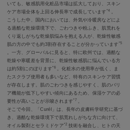
いても、敏感肌用化粧品市場は拡大しており、スキン
*4
ケア市場全体を上回る伸長率で成長しています
。
こうした中、国内においては、外気や冷暖房などによ
る過酷な乾燥環境下で、ごわつきや粉ふき、肌荒れを
くり返しがちな乾燥肌悩みを抱える人が、乾燥性敏感
*5
肌の方の中でも約3割存在することが分かっています
。一方、グローバルに見ると、特に欧州では、過酷な
乾燥や寒暖差を背景に、乾燥性敏感肌に悩んでいる方
*6
は約5割にのぼります
。化粧水の使用率が低く、ま
たスクラブ使用者も多いなど、特有のスキンケア習慣
が存在します。肌のごわつきを感じやすく、肌のバリ
ア機能が低下しやすい傾向にあるため、保湿ケアの必
*7
要性が高いことが示唆されます
。
そこで今回、「Curél」は、長年の皮膚科学研究に基づ
き、過酷な乾燥環境下で肌荒れしがちな方に向けて、
*2
オイル製剤とセラミドケア
技術を融合し、ヒトの天