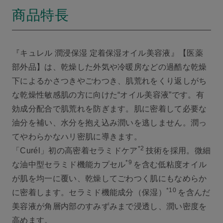
商品特長
『キュレル 潤浸保湿 定着保湿オイル美容液』【医薬
部外品】は、乾燥した外気や冷暖房などの過酷な乾燥
下によるかさつきやごわつき、肌荒れをくり返しがち
な乾燥性敏感肌の方に向けた“オイル美容液”です。有
効成分配合で肌荒れを防ぎます。肌に密着して必要な
油分を補い、水分を抱え込み潤いを逃しません。潤っ
てやわらかなハリ密肌に導きます。
*2
「Curél」初の高密着セラミドケア
技術を採用。微細
*9
な油中型セラミド機能カプセル
を含む低粘度オイル
が肌を均一に覆い、乾燥してごわつく肌にもなめらか
*10
に密着します。セラミド機能成分（保湿）
を含んだ
美容液が角層内部のすみずみまで浸透し、潤い密度を
高めます。