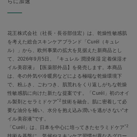
らに加速
花王株式会社（社長・長谷部佳宏）は、乾燥性敏感肌
を考えた総合スキンケアブランド「Curél（キュレ
ル）」から、欧州事業の拡大を見据えた新商品とし
て、2026年9月5日、『キュレル 潤浸保湿 定着保湿オ
イル美容液』【医薬部外品】を発売します。本商品
は、冬の外気や冷暖房などによる極端な乾燥環境下
で、粉ふき、ごわつき、肌荒れをくり返しがちな乾燥
性敏感肌に向けた新たな提案です。「Curél」初のオイ
*2
ル製剤とセラミドケア
技術を融合。肌に密着して必
要な油分を補い、水分を抱え込み潤いを逃がさない“オ
イル美容液”です。
*2
「Curél」は、日本を中心に培ってきたセラミドケア
技術を基盤に、気候やスキンケア習慣が異なるグロー