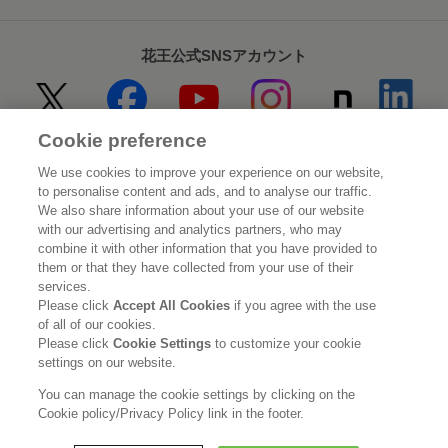
花王公式SNSアカウント
Cookie preference
Home
花王について
We use cookies to improve your experience on our website,
to personalise content and ads, and to analyse our traffic.
サステナビリティ
イノベーション
We also share information about your use of our website
with our advertising and analytics partners, who may
combine it with other information that you have provided to
ブランド
投資家情報
them or that they have collected from your use of their
services.
ニュースルーム
採用情報
Please click
Accept All Cookies
if you agree with the use
of all of our cookies.
Please click
Cookie Settings
to customize your cookie
利用規約
花王のアクセシビリティ
個人情報保護方針
settings on our website.
利用者情報の外部送信
ソーシャルメディアポリシー
You can manage the cookie settings by clicking on the
Cookie policy/Privacy Policy link in the footer.