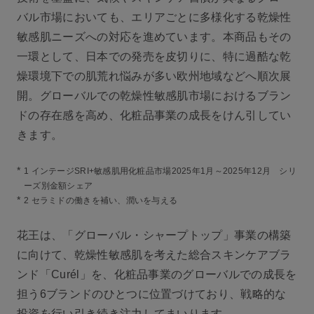
バル市場においても、エリアごとに多様化する乾燥性
敏感肌ニーズへの対応を進めています。本商品もその
一環として、日本での発売を皮切りに、特に過酷な乾
燥環境下での肌荒れ悩みが多い欧州地域などへ順次展
開。グローバルでの乾燥性敏感肌市場におけるブラン
ドの存在感を高め、化粧品事業の成長をけん引してい
きます。
*
1 インテージSRI+敏感肌用化粧品市場2025年1月～2025年12月 シリ
ーズ別金額シェア
*
2 セラミドの働きを補い、潤いを与える
花王は、「グローバル・シャープトップ」事業の構築
に向けて、乾燥性敏感肌を考えた総合スキンケアブラ
ンド「Curél」を、化粧品事業のグローバルでの成長を
担う6ブランドのひとつに位置づけており、戦略的な
投資を行い引き続き注力してまいります。