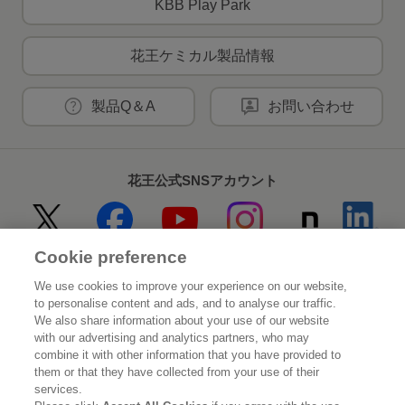
KBB Play Park
花王ケミカル製品情報
製品Q＆A
お問い合わせ
花王公式SNSアカウント
Cookie preference
Home
花王について
We use cookies to improve your experience on our website,
to personalise content and ads, and to analyse our traffic.
サステナビリティ
イノベーション
We also share information about your use of our website
with our advertising and analytics partners, who may
combine it with other information that you have provided to
ブランド
投資家情報
them or that they have collected from your use of their
services.
ニュースルーム
採用情報