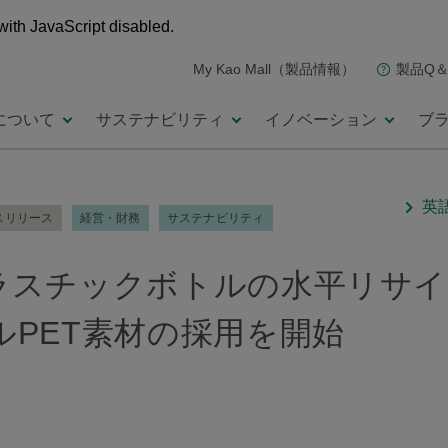
with JavaScript disabled.
My Kao Mall（製品情報）
製品Q＆
について
サステナビリティ
イノベーション
ブ
英
スリリース
経営・財務
サステナビリティ
ラスチックボトルの水平リサ
PET素材の採用を開始