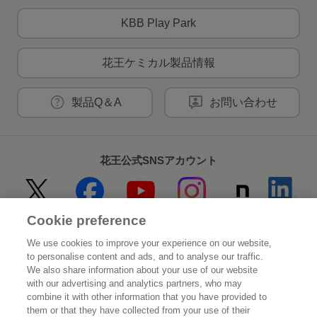
KBB Play Park
花王ケミカル製品情報
製品Q＆A
お問い合わせ
花王公式SNSアカウント
Cookie preference
Home
花王について
We use cookies to improve your experience on our website,
to personalise content and ads, and to analyse our traffic.
サステナビリティ
イノベーション
We also share information about your use of our website
with our advertising and analytics partners, who may
combine it with other information that you have provided to
ブランド
投資家情報
them or that they have collected from your use of their