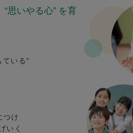
 “思いやる心” を育
ちている”
につけ
広げいく