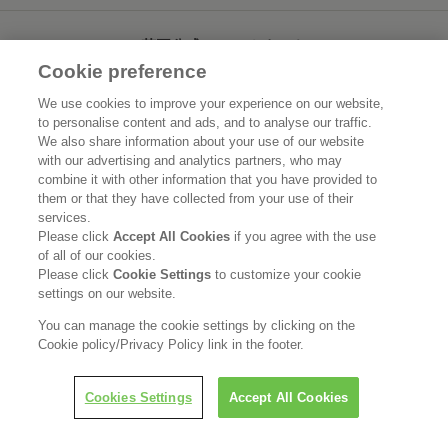
花王公式SNSアカウント
Cookie preference
We use cookies to improve your experience on our website,
to personalise content and ads, and to analyse our traffic.
We also share information about your use of our website
Home
花王について
with our advertising and analytics partners, who may
combine it with other information that you have provided to
サステナビリティ
イノベーション
them or that they have collected from your use of their
services.
Please click
Accept All Cookies
if you agree with the use
ブランド
投資家情報
of all of our cookies.
Please click
Cookie Settings
to customize your cookie
ニュースルーム
採用情報
settings on our website.
You can manage the cookie settings by clicking on the
利用規約
花王のアクセシビリティ
個人情報保護方針
Cookie policy/Privacy Policy link in the footer.
利用者情報の外部送信
ソーシャルメディアポリシー
Cookies Settings
Accept All Cookies