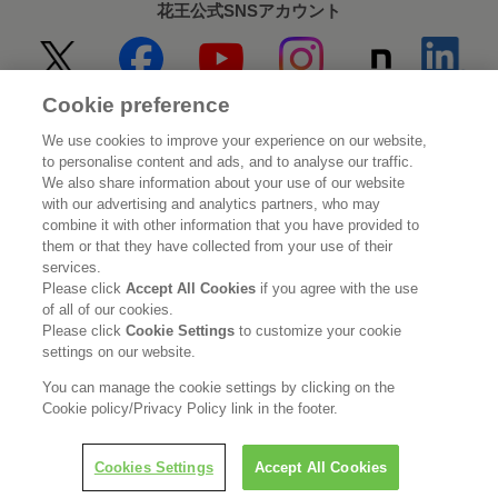
花王公式SNSアカウント
Cookie preference
Home
花王について
We use cookies to improve your experience on our website,
to personalise content and ads, and to analyse our traffic.
サステナビリティ
イノベーション
We also share information about your use of our website
with our advertising and analytics partners, who may
combine it with other information that you have provided to
ブランド
投資家情報
them or that they have collected from your use of their
services.
ニュースルーム
採用情報
Please click
Accept All Cookies
if you agree with the use
of all of our cookies.
Please click
Cookie Settings
to customize your cookie
利用規約
花王のアクセシビリティ
個人情報保護方針
settings on our website.
利用者情報の外部送信
ソーシャルメディアポリシー
You can manage the cookie settings by clicking on the
Cookie policy/Privacy Policy link in the footer.
Cookies Settings
Accept All Cookies
© Kao Corporation