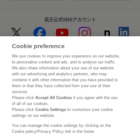
花王公式SNSアカウント
Cookie preference
Home
花王について
We use cookies to improve your experience on our website,
to personalise content and ads, and to analyse our traffic.
サステナビリティ
イノベーション
We also share information about your use of our website
with our advertising and analytics partners, who may
combine it with other information that you have provided to
ブランド
投資家情報
them or that they have collected from your use of their
services.
ニュースルーム
採用情報
Please click
Accept All Cookies
if you agree with the use
of all of our cookies.
Please click
Cookie Settings
to customize your cookie
利用規約
花王のアクセシビリティ
個人情報保護方針
settings on our website.
利用者情報の外部送信
ソーシャルメディアポリシー
You can manage the cookie settings by clicking on the
Cookie policy/Privacy Policy link in the footer.