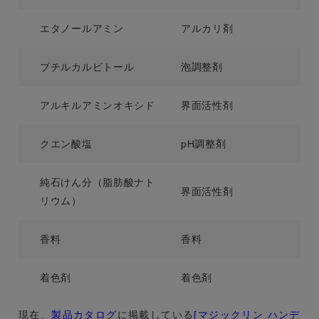
エタノールアミン
アルカリ剤
ブチルカルビトール
泡調整剤
アルキルアミンオキシド
界面活性剤
クエン酸塩
pH調整剤
純石けん分（脂肪酸ナト
界面活性剤
リウム）
香料
香料
着色剤
着色剤
現在、
製品カタログ
に掲載している
[マジックリン ハンデ