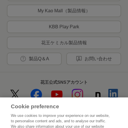
My Kao Mall（製品情報）
KBB Play Park
花王ケミカル製品情報
製品Q＆A
お問い合わせ
花王公式SNSアカウント
Cookie preference
Home
花王について
We use cookies to improve your experience on our website,
to personalise content and ads, and to analyse our traffic.
サステナビリティ
イノベーション
We also share information about your use of our website