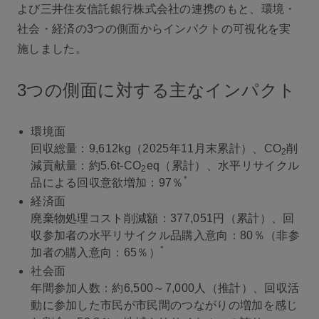
よび三井住友信託銀行株式会社の連携のもと、環境・
社会・経済の3つの側面からインパクトの可視化を実
施しました。
3つの側面に対する主なインパクト
環境面
回収総量：9,612kg（2025年11月末累計）、CO
削
2
減貢献量：約5.6t-CO
eq（累計）、水平リサイクル
2
*
品による回収意欲増加：97％
経済面
廃棄物処理コスト削減額：377,051円（累計）、回
収参加者の水平リサイクル品購入意向：80％（非参
*
加者の購入意向：65％）
社会面
年間参加人数：約6,500～7,000人（推計）、回収活
動に参加した市民が市民間のつながりの増加を感じ