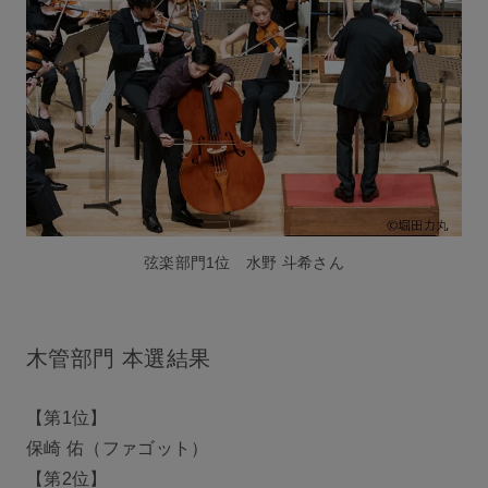
弦楽部門1位 水野 斗希さん
木管部門 本選結果
【第1位】
保崎 佑（ファゴット）
【第2位】