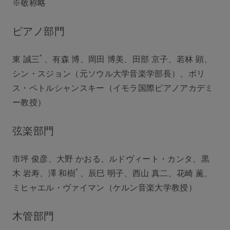
※敬称略
ピアノ部門
*
東 誠三
、有森 博、岡田 博美、田部 京子、若林 顕、
シン・スジョン（元ソウル大学音楽学部長）、ボリ
ス・ペトルシャンスキー（イモラ国際ピアノアカデミ
ー教授）
弦楽部門
市坪 俊彦、大野 かおる、ルドヴィート・カンタ、黒
*
木 岩寿、澤 和樹
、辰巳 明子、西山 真二、花崎 薫、
ミヒャエル・ヴァイマン（ケルン音楽大学教授）
木管部門