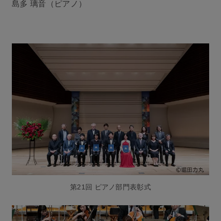
島多 璃音（ピアノ）
第21回 ピアノ部門表彰式