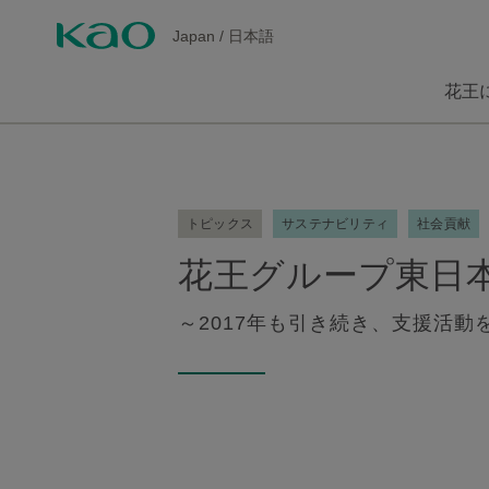
Japan
/
日本語
花王
トピックス
サステナビリティ
社会貢献
花王グループ東日本
～2017年も引き続き、支援活