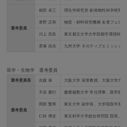
相田 卓三
理化学研究所 創発物性科学研究セ
青野 正和
物質・材料研究機構 名誉フェロー
選考委員
川上 浩良
東京都立大学大学院都市環境科学研
君塚 信夫
九州大学 ネガティブエミッションテ
医学・生物学 選考委員
選考委員長
吉森 保
大阪大学 栄誉教授、大阪大学大学
天谷 雅行
慶應義塾大学 常任理事、医学部皮
岡部 繁男
東京大学 副学長、大学院医学系研
選考委員
仁科 博史
東京科学大学総合研究院 院長、難