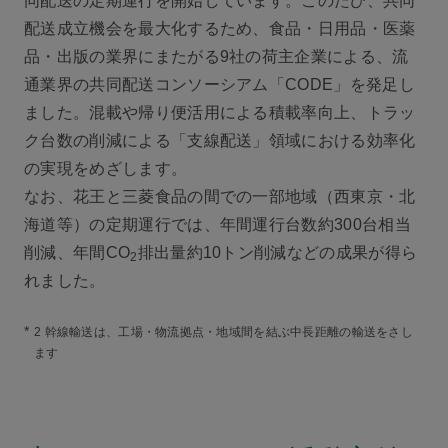
同配送の定期運行を開始しています。このたび、共同
配送成立機会を最大化するため、食品・日用品・医薬
品・出版の業界にまたがる9社の荷主企業による、流
通業界の共同配送コンソーシアム「CODE」を発足し
ました。混載や帰り便活用による積載率向上、トラッ
ク台数の削減による「支線配送」領域における効率化
の実現をめざします。
なお、花王と三菱食品の間での一部地域（西東京・北
海道等）の定期運行では、年間運行台数約300台相当
削減、年間CO
排出量約10トン削減などの成果が得ら
2
れました。
*
2 幹線輸送は、工場・物流拠点・地域間を結ぶ中長距離の輸送をさし
ます