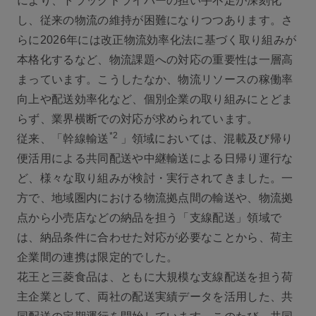
により、トラックドライバーの担い手不足が深刻化
し、従来の物流の維持が困難になりつつあります。さ
らに2026年には改正物流効率化法に基づく取り組みが
本格化するなど、物流課題への対応の重要性は一層高
まっています。こうしたなか、物流リソースの稼働率
向上や配送効率化など、個別企業の取り組みにとどま
らず、業界横断での対応が求められています。
*2
従来、「幹線輸送
」領域においては、混載及び帰り
便活用による共同配送や中継輸送による日帰り運行な
ど、様々な取り組みが検討・実行されてきました。一
方で、地域圏内における物流拠点間の輸送や、物流拠
点から小売店などの納品を担う「支線配送」領域で
は、納品条件に合わせた対応が必要なことから、荷主
企業間の連携は限定的でした。
花王と三菱食品は、ともに大規模な支線配送を担う荷
主企業として、両社の配送実績データを活用した、共