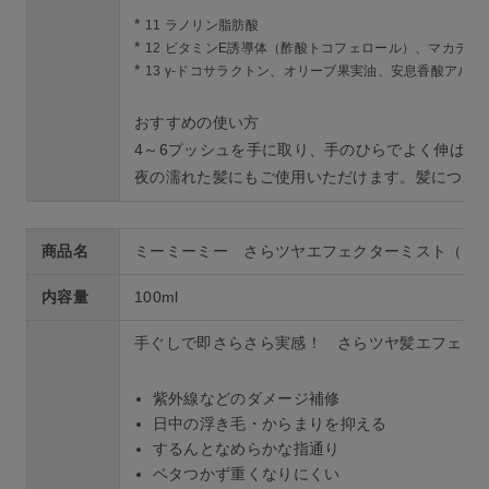
*
11 ラノリン脂肪酸
*
12 ビタミンE誘導体（酢酸トコフェロール）、マカデミ
*
13 γ-ドコサラクトン、オリーブ果実油、安息香酸アルキル
おすすめの使い方
4～6プッシュを手に取り、手のひらでよく伸ばし
夜の濡れた髪にもご使用いただけます。髪につけ
商品名
ミーミーミー さらツヤエフェクターミスト（ス
内容量
100ml
手ぐしで即さらさら実感！ さらツヤ髪エフェク
紫外線などのダメージ補修
日中の浮き毛・からまりを抑える
するんとなめらかな指通り
ベタつかず重くなりにくい