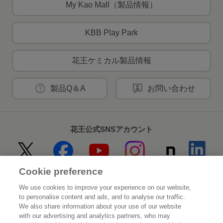
My Kao Mall（製品情報）
KBB Play Park
花王ケミカル製品情報
製品Q＆A
お問い合わせ
花王公式SNSアカウント
Cookie preference
Home
花王について
We use cookies to improve your experience on our website,
to personalise content and ads, and to analyse our traffic.
サステナビリティ
イノベーション
We also share information about your use of our website
with our advertising and analytics partners, who may