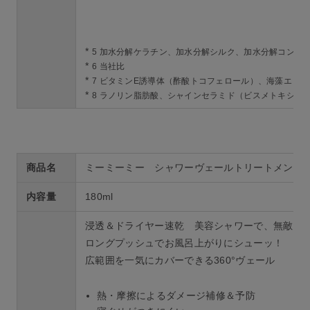
*
5 加水分解ケラチン、加水分解シルク、加水分解コンキ
*
6 当社比
*
7 ビタミンE誘導体（酢酸トコフェロール）、海藻エッ
*
8 ラノリン脂肪酸、シャインセラミド（ビスメトキシプ
商品名
ミーミーミー シャワーヴェールトリートメント
内容量
180ml
浸透＆ドライヤー速乾 美容シャワーで、無敵モ
ロングプッシュでお風呂上がりにシューッ！
広範囲を一気にカバーできる360°ヴェール
熱・摩擦によるダメージ補修＆予防