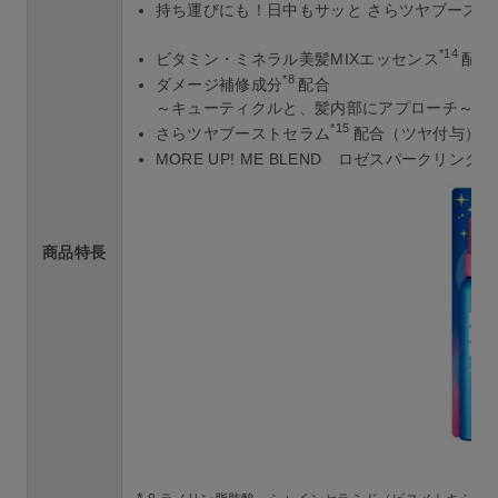
持ち運びにも！日中もサッと さらツヤブースト
*14
ビタミン・ミネラル美髪MIXエッセンス
配合
*8
ダメージ補修成分
配合
～キューティクルと、髪内部にアプローチ～
*15
さらツヤブーストセラム
配合（ツヤ付与）
MORE UP! ME BLEND ロゼスパークリン
商品特長