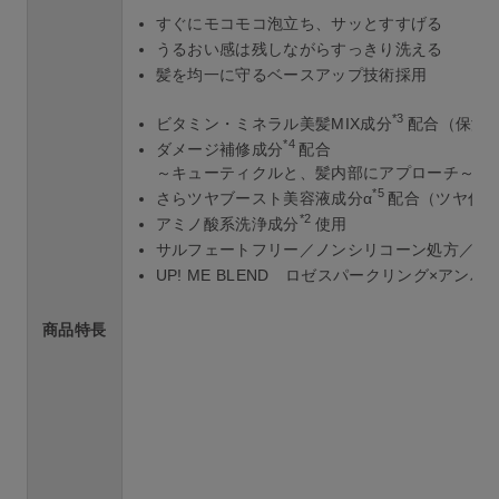
すぐにモコモコ泡立ち、サッとすすげる
うるおい感は残しながらすっきり洗える
髪を均一に守るベースアップ技術採用
*3
ビタミン・ミネラル美髪MIX成分
配合（保湿
*4
ダメージ補修成分
配合
～キューティクルと、髪内部にアプローチ～
*5
さらツヤブースト美容液成分α
配合（ツヤ付
*2
アミノ酸系洗浄成分
使用
サルフェートフリー／ノンシリコーン処方／合
UP! ME BLEND ロゼスパークリング×アンバ
商品特長