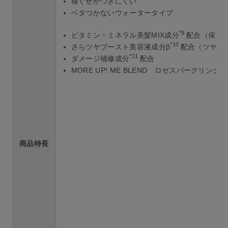
寝ぐせがつきにくい
ベタつかないウォータータイプ
*9
ビタミン・ミネラル美髪MIX成分
配合（保湿
*10
さらツヤブースト美容液成分β
配合（ツヤ付
*11
ダメージ補修成分
配合
MORE UP! ME BLEND ロゼスパークリン
商品特長