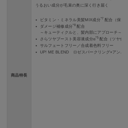
うるおい成分が毛束の奥に深く行き届く
*7
ビタミン・ミネラル美髪MIX成分
配合（保湿
*8
ダメージ補修成分
配合
～キューティクルと、髪内部にアプローチ～
*5
さらツヤブースト美容液成分α
配合（ツヤ付
サルフェートフリー／合成着色料フリー
UP! ME BLEND ロゼスパークリング×アンバ
商品特長