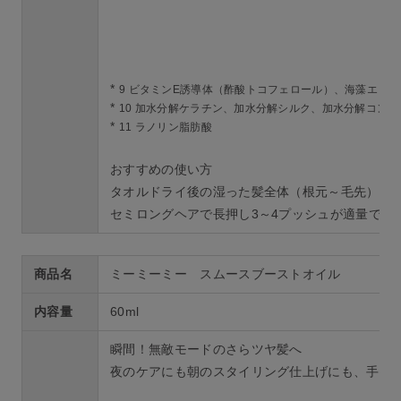
*
9 ビタミンE誘導体（酢酸トコフェロール）、海藻エッセ
*
10 加水分解ケラチン、加水分解シルク、加水分解コンキ
*
11 ラノリン脂肪酸
おすすめの使い方
タオルドライ後の湿った髪全体（根元～毛先）に
セミロングヘアで長押し3～4プッシュが適量で
商品名
ミーミーミー スムースブーストオイル
内容量
60ml
瞬間！無敵モードのさらツヤ髪へ
夜のケアにも朝のスタイリング仕上げにも、手肌