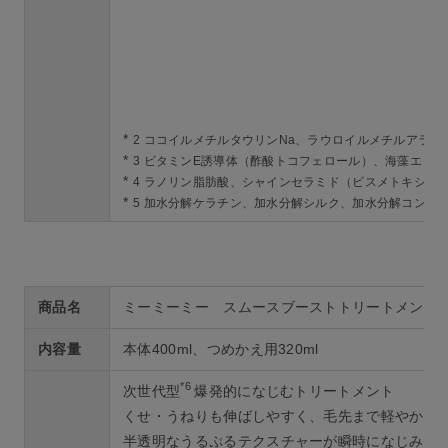
*
2 ココイルメチルタウリンNa、ラウロイルメチルアラニ
*
3 ビタミンE誘導体（酢酸トコフェロール）、海藻エッセ
*
4 ラノリン脂肪酸、シャインセラミド（ビスメトキシプロ
*
5 加水分解ケラチン、加水分解シルク、加水分解コンキ
商品名
ミーミーミー スムースブーストトリートメント
内容量
本体400ml、つめかえ用320ml
*6
次世代型
爆発的になじむトリートメント
くせ・うねりも伸ばしやすく、毛先まで軽やかに
半透明なうるぷるテクスチャーが瞬時になじみ、