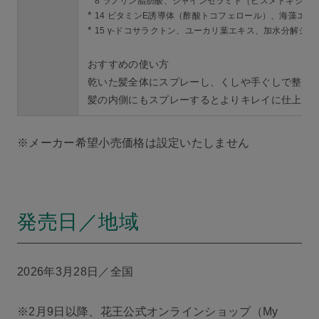
*
8 ラノリン脂肪酸、シャインセラミド（ビスメトキシプ
*
14 ビタミンE誘導体（酢酸トコフェロール）、海藻エ
*
15 γ-ドコサラクトン、ユーカリ葉エキス、加水分解シル
おすすめの使い方
乾いた髪全体にスプレーし、くしや手ぐしで整えま
髪の内側にもスプレーするとよりキレイに仕上が
※メーカー希望小売価格は設定いたしません
発売日／地域
2026年3月28日／全国
※2月9日以降、花王公式オンラインショップ（My