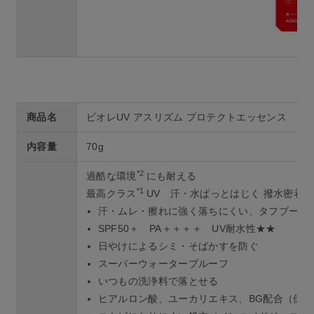
商品名
ビオレUV アスリズム プロテクトエッセンス
内容量
70g
*2
過酷な環境
にも耐える
*1
最高クラス
UV 汗・水ぱっとはじく 撥水密着
汗・ムレ・擦れに強く落ちにくい、タフブース
SPF50＋ PA＋＋＋＋ UV耐水性★★
日やけによるシミ・そばかすを防ぐ
スーパーウォータープルーフ
いつもの洗浄料で落とせる
ヒアルロン酸、ユーカリエキス、BG配合（保湿