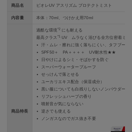
商品名
ビオレUV アスリズム プロテクトミスト
内容量
本体：70ml、つけかえ用70ml
*2
過酷な環境
にも耐える
*1
最高クラス
UV ムラなく浴びる全方位密着ミス
汗・ムレ・擦れに強く落ちにくい、タフブース
SPF50＋ PA＋＋＋＋ UV耐水性★★
日やけによるシミ・そばかすを防ぐ
スーパーウォータープルーフ
せっけんで落とせる
ユーカリエキス配合（保湿成分）
黒い服についても白残りしないノンパウダータ
リフレッシュハーブの香り
噴射音が気にならない
商品特長
逆さでも使える
ノンガスなの