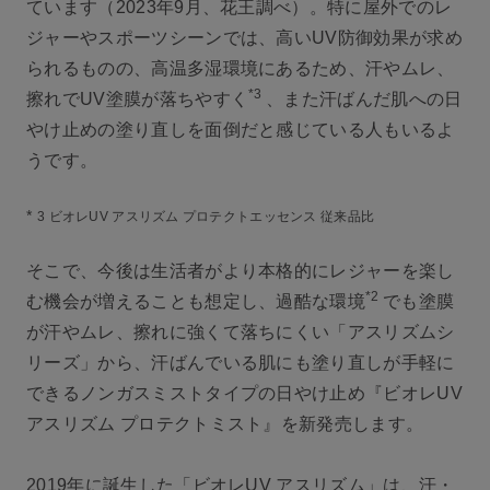
ています（2023年9月、花王調べ）。特に屋外でのレ
ジャーやスポーツシーンでは、高いUV防御効果が求め
られるものの、高温多湿環境にあるため、汗やムレ、
*3
擦れでUV塗膜が落ちやすく
、また汗ばんだ肌への日
やけ止めの塗り直しを面倒だと感じている人もいるよ
うです。
*
3 ビオレUV アスリズム プロテクトエッセンス 従来品比
そこで、今後は生活者がより本格的にレジャーを楽し
*2
む機会が増えることも想定し、過酷な環境
でも塗膜
が汗やムレ、擦れに強くて落ちにくい「アスリズムシ
リーズ」から、汗ばんでいる肌にも塗り直しが手軽に
できるノンガスミストタイプの日やけ止め『ビオレUV
アスリズム プロテクトミスト』を新発売します。
2019年に誕生した「ビオレUV アスリズム」は、汗・