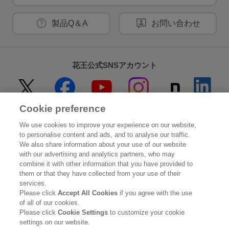
製品Q＆A
お問い合わせ
花王公式SNSアカウント
Cookie preference
Home
花王について
We use cookies to improve your experience on our website,
to personalise content and ads, and to analyse our traffic.
サステナビリティ
イノベーション
We also share information about your use of our website
with our advertising and analytics partners, who may
combine it with other information that you have provided to
ブランド
投資家情報
them or that they have collected from your use of their
services.
ニュースルーム
採用情報
Please click
Accept All Cookies
if you agree with the use
of all of our cookies.
Please click
Cookie Settings
to customize your cookie
利用規約
花王のアクセシビリティ
個人情報保護方針
settings on our website.