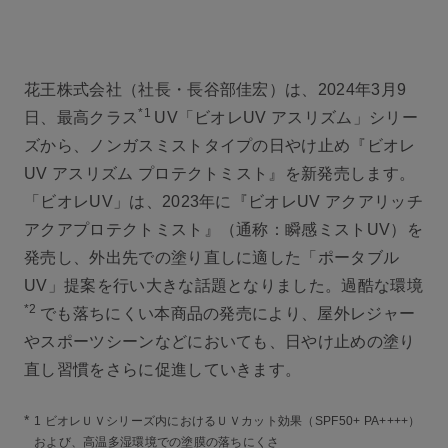
花王株式会社（社長・長谷部佳宏）は、2024年3月9
*1
日、最高クラス
UV「ビオレUV アスリズム」シリー
ズから、ノンガスミストタイプの日やけ止め『ビオレ
UV アスリズム プロテクトミスト』を新発売します。
「ビオレUV」は、2023年に『ビオレUV アクアリッチ
アクアプロテクトミスト』（通称：瞬感ミストUV）を
発売し、外出先での塗り直しに適した「ポータブル
UV」提案を行い大きな話題となりました。過酷な環境
*2
でも落ちにくい本商品の発売により、屋外レジャー
やスポーツシーンなどにおいても、日やけ止めの塗り
直し習慣をさらに促進していきます。
*
1 ビオレＵＶシリーズ内におけるＵＶカット効果（SPF50+ PA++++）
および、高温多湿環境での塗膜の落ちにくさ