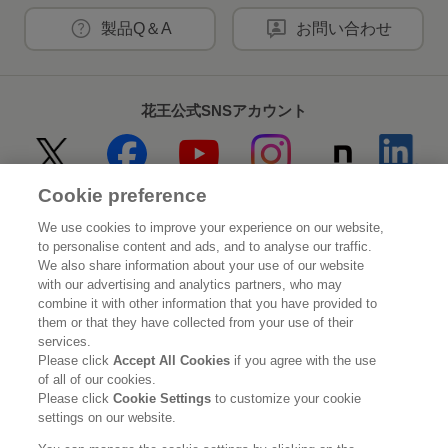
製品Q＆A
お問い合わせ
花王公式SNSアカウント
Cookie preference
Home
花王について
We use cookies to improve your experience on our website,
to personalise content and ads, and to analyse our traffic.
サステナビリティ
イノベーション
We also share information about your use of our website
with our advertising and analytics partners, who may
combine it with other information that you have provided to
ブランド
投資家情報
them or that they have collected from your use of their
services.
ニュースルーム
採用情報
Please click
Accept All Cookies
if you agree with the use
of all of our cookies.
Please click
Cookie Settings
to customize your cookie
利用規約
花王のアクセシビリティ
個人情報保護方針
settings on our website.
利用者情報の外部送信
ソーシャルメディアポリシー