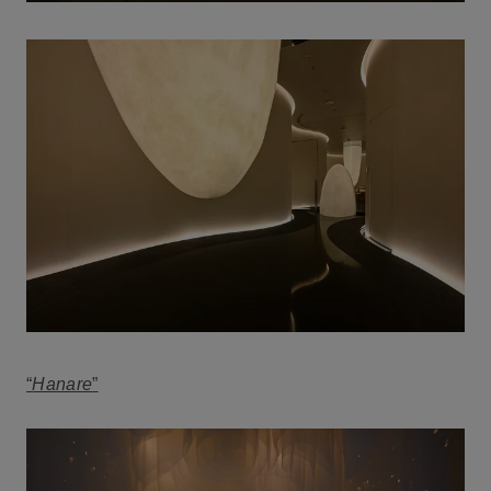
“
Hanare
”