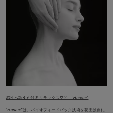
感性へ訴えかけるリラックス空間、“
Hanare
”
“
Hanare
”は、バイオフィードバック技術を花王独自に