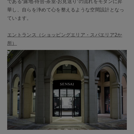
である“露地-待合-茶室-お見送り”の流れをモダンに昇
華し、自らを浄めて心を整えるような空間設計となっ
ています。
エントランス（ショッピングエリア・スパエリア2か
所）