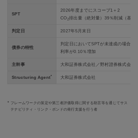
2026年度までにスコープ1＋2
SPT
CO
排出量（絶対量）39％削減（基準年
2
判定日
2027年5月末日
判定日においてSPTが未達成の場合、
債券の特性
利率が0.10％増加
主幹事
大和証券株式会社／野村證券株式会社
*
Structuring Agent
大和証券株式会社
*
フレームワークの策定や第三者評価取得に関する助言等を通じてサス
テナビリティ・リンク・ボンドの発行支援を行う者