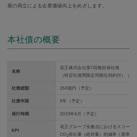
展の両立による企業価値向上をめざします。
本社債の概要
花王株式会社第7回無担保社債
名称
（特定社債間限定同順位特約付）（サ
社債総額
250億円（予定）
社債年限
5年（予定）
発行時期
2023年6月（予定）
花王グループ全拠点におけるスコープ1
KPI
CO
排出量（絶対量）削減率（基準年：
2