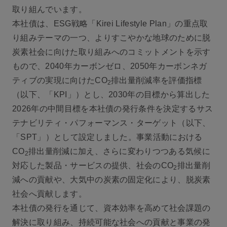
取り組んでいます。
本社債は、ESG戦略「Kirei Lifestyle Plan」の重点取
り組みテーマの一つ、よりすこやかな地球のために脱
炭素社会に向けた取り組みへのコミットメントを示す
もので、2040年カーボンゼロ、2050年カーボンネガ
ティブの実現に向けたCO
排出量削減率を評価指標
2
（以下、「KPI」）とし、2030年の目標から算出した
2026年の中間目標を本社債の発行条件を決定するサス
テナビリティ・パフォーマンス・ターゲット（以下、
「SPT」）として設定しました。事業活動における
CO
排出量削減に加え、さらに変わりつつある気候に
2
対応した製品・サービスの提供、社会のCO
排出量削
2
減への貢献や、大気中の炭素の固定化により、脱炭素
社会へ貢献します。
本社債の発行を通じて、資本効率を高めて社会課題の
解決に取り組み、持続可能な社会への貢献と事業の発