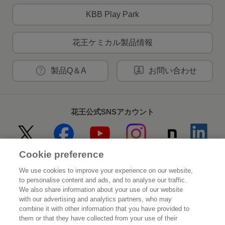
KBB Play Park
花王ケミカル製品情報
製品Q＆A
お問い合わせ
花王公式SNSアカウント
Cookie preference
Home
花王について
We use cookies to improve your experience on our website,
to personalise content and ads, and to analyse our traffic.
サステナビリティ
イノベーション
We also share information about your use of our website
with our advertising and analytics partners, who may
combine it with other information that you have provided to
ブランド
投資家情報
them or that they have collected from your use of their