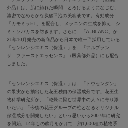
外品）は、肌に触れた瞬間、とろけるようになじむ、
*2
濃密でなめらかな炭酸
泡の美容液です。有効成分
「カモミラET」を配合し、メラニンの生成を抑え、シ
ミ・ソバカスを防ぎます。さらに、「ALBLANC」が
*4
21年10月発売の新商品から日本で唯一
採用している
「センレンシエキス（保湿）」を、『アルブラン
ザ ファーストエッセンス』（医薬部外品）にも配合
しました。
「センレンシエキス（保湿）」は、「トウセンダン」
の果実から抽出した花王独自の保湿成分です。花王生
物科学研究所が、「乾燥に悩む世界中の人々に寄り添
いたい」「今後の花王グループの柱となるオリジナル
保湿成分を開発したい」という思いから2007年に研究
を開始。14年もの歳月をかけて、約1,600種の植物系