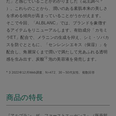
*3
た」と感じていることがわかりました（花王調べ
）。これらのことから、潤いのある素肌本来の美しさ
を求める傾向が高まっていることがうかがえます。
そこで今回、「ALBLANC」では、ブランドを象徴す
るアイテムをリニューアルします。有効成分「カモミ
ラET」配合で、メラニンの生成を抑え、シミ・ソバカ
スを防ぐとともに、「センレンシエキス（保湿）」を
配合し、角層深くまで潤いで満たして光あふれる透明
*2
感を生み出す、炭酸
泡の美容液を発売します。
*
3 2022年12月Web調査、N=472、30～50代女性、複数回答
商品の特長
『アルブラン ザ ファーストエッセンス』（医薬部