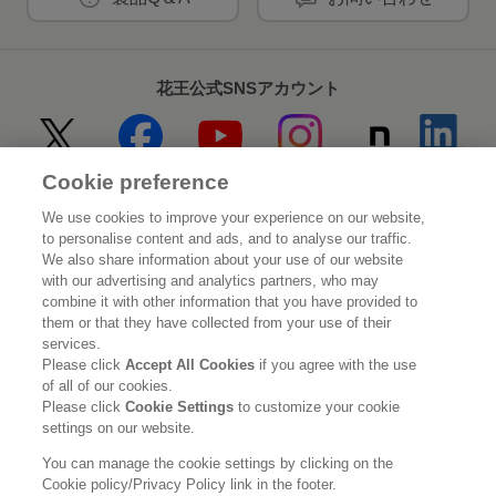
花王公式SNSアカウント
Cookie preference
Home
花王について
We use cookies to improve your experience on our website,
to personalise content and ads, and to analyse our traffic.
サステナビリティ
イノベーション
We also share information about your use of our website
with our advertising and analytics partners, who may
combine it with other information that you have provided to
ブランド
投資家情報
them or that they have collected from your use of their
services.
ニュースルーム
採用情報
Please click
Accept All Cookies
if you agree with the use
of all of our cookies.
Please click
Cookie Settings
to customize your cookie
利用規約
花王のアクセシビリティ
個人情報保護方針
settings on our website.
利用者情報の外部送信
ソーシャルメディアポリシー
You can manage the cookie settings by clicking on the
Cookie policy/Privacy Policy link in the footer.