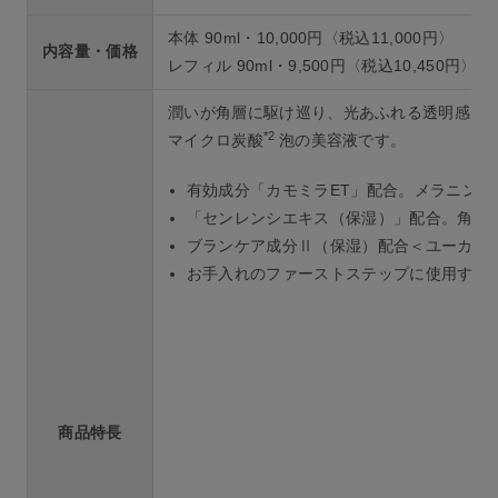
本体 90ml・10,000円〈税込11,000円〉
内容量・価格
レフィル 90ml・9,500円〈税込10,450円〉
潤いが角層に駆け巡り、光あふれる透明感を
*2
マイクロ炭酸
泡の美容液です。
有効成分「カモミラET」配合。メラニン
「センレンシエキス（保湿）」配合。角層
ブランケア成分Ⅱ（保湿）配合＜ユーカリ
お手入れのファーストステップに使用する
商品特長