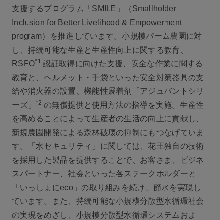
支援するプログラム「SMILE」（Smallholder
Inclusion for Better Livelihood & Empowerment
program）を推進しています。小規模パーム農園に対
し、持続可能な生産と生産性向上に関する教育、
*1
RSPO
認証取得に向けた支援、安全な作業に関する
教育と、ヘルメット・手袋といった安全対策器具の支
給や消火器の設置、機能性展着剤「アジュバントシリ
*2
ーズ」
の無償提供と使用方法の指導を実施。生産性
を高めることによって生産者の生活の向上に貢献し、
新規農園開発による森林破壊の抑制にもつなげていま
す。「水セキュリティ」に関しては、花王独自の技術
を採用した製品を提供することで、お客さま、ビジネ
スパートナー、社会といった各ステークホルダーと
「いっしょにeco」の取り組みを続け、節水を実現し
ています。また、持続可能な小規模分散型水循環社会
の実現をめざし、小規模分散型水循環システムおよ