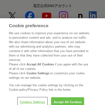
花王公式SNSアカウント
Cookie preference
Home
花王について
We use cookies to improve your experience on our website,
to personalise content and ads, and to analyse our traffic.
サステナビリティ
イノベーション
We also share information about your use of our website
with our advertising and analytics partners, who may
combine it with other information that you have provided to
ブランド
投資家情報
them or that they have collected from your use of their
services.
ニュースルーム
採用情報
Please click
Accept All Cookies
if you agree with the use
of all of our cookies.
Please click
Cookie Settings
to customize your cookie
利用規約
花王のアクセシビリティ
個人情報保護方針
settings on our website.
利用者情報の外部送信
ソーシャルメディアポリシー
You can manage the cookie settings by clicking on the
Cookie policy/Privacy Policy link in the footer.
Cookies Settings
Accept All Cookies
© Kao Corporation