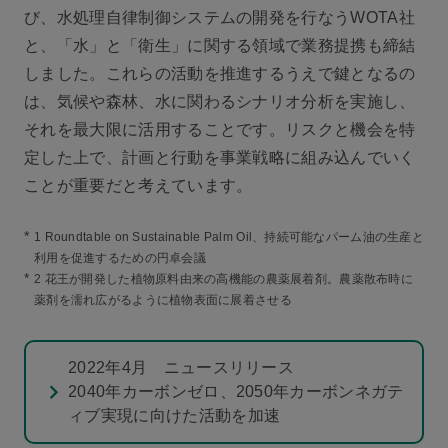
び、水処理自律制御システムの開発を行なうWOTA社
と、「水」と「衛生」に関する領域で業務提携も締結
しました。これらの活動を推進するうえで鍵となるの
は、気候や森林、水に関わるシナリオ分析を実施し、
それを最大限に活用することです。リスクと機会を特
定した上で、計画と行動を事業戦略に組み込んでいく
ことが重要だと考えています。
*
1 Roundtable on Sustainable Palm Oil、持続可能なパーム油の生産と
利用を促進するための円卓会議
*
2 花王が開発した植物原料由来の高機能の農薬展着剤。農薬散布時に
薬剤を濡れ広がるように植物表面に展着させる
2022年4月 ニュースリリース
2040年カーボンゼロ、2050年カーボンネガテ
ィブ実現に向けた活動を加速