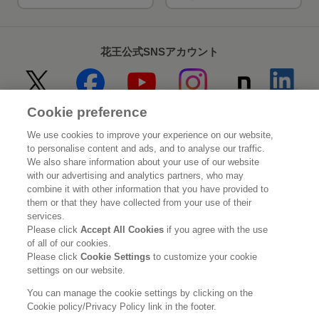
花王公式SNSアカウント
Cookie preference
Home
花王について
We use cookies to improve your experience on our website,
to personalise content and ads, and to analyse our traffic.
サステナビリティ
イノベーション
We also share information about your use of our website
with our advertising and analytics partners, who may
combine it with other information that you have provided to
ブランド
投資家情報
them or that they have collected from your use of their
services.
ニュースルーム
採用情報
Please click
Accept All Cookies
if you agree with the use
of all of our cookies.
Please click
Cookie Settings
to customize your cookie
利用規約
花王のアクセシビリティ
個人情報保護方針
settings on our website.
利用者情報の外部送信
ソーシャルメディアポリシー
You can manage the cookie settings by clicking on the
Cookie policy/Privacy Policy link in the footer.