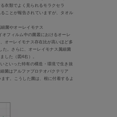
する衣類でよく見られるモラクセラ
されることが報告されていますが、タオル
）属細菌やオーレイモナス
バイオフィルム中の菌叢におけるオーレ
ろ、オーレイモナス存在比が高いほど多
した。さらに、オーレイモナス属細菌
ました（図4右）。
すいといった特有の構造・環境で生き抜
属細菌はアルファプロテオバクテリア
られています。こうした菌は、根に付着するよ