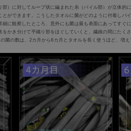
り部）に対してループ状に編まれた糸（パイル部）が立体的
ことができます。こうしたタオルに菌がどのように付着しバ
詳細に観察したところ、意外にも菌は最も表面にあってすぐ
奥をかき分けて平織り部をほぐしていくと、繊維の間にたく
その菌の数は、2カ月から6カ月とタオルを長く使うほど、増え