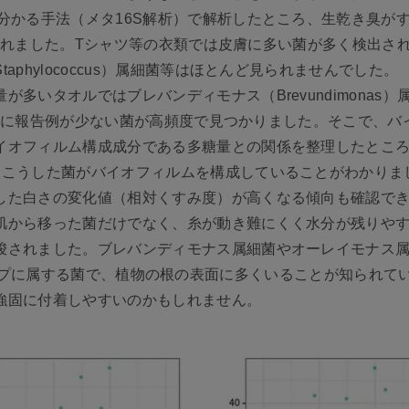
分かる手法（メタ16S解析）で解析したところ、生乾き臭が
度で見られました。Tシャツ等の衣類では皮膚に多い菌が多く検出
phylococcus）属細菌等はほとんど見られませんでした。
多いタオルではブレバンディモナス（Brevundimonas
った過去に報告例が少ない菌が高頻度で見つかりました。そこで、
イオフィルム構成成分である多糖量との関係を整理したとこ
、こうした菌がバイオフィルムを構成していることがわかりま
した白さの変化値（相対くすみ度）が高くなる傾向も確認でき
肌から移った菌だけでなく、糸が動き難にくく水分が残りや
唆されました。ブレバンディモナス属細菌やオーレイモナス
）というグループに属する菌で、植物の根の表面に多くいることが知
強固に付着しやすいのかもしれません。