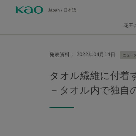
Japan
/
日本語
花王
発表資料： 2022年04月14日
ニュー
タオル繊維に付着
－タオル内で独自