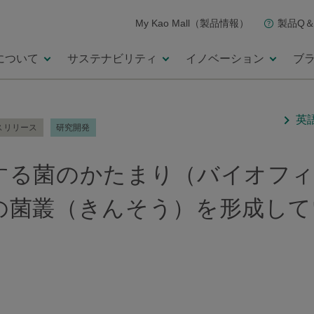
My Kao Mall（製品情報）
製品Q＆
について
サステナビリティ
イノベーション
ブ
英
スリリース
研究開発
する菌のかたまり（バイオフ
の菌叢（きんそう）を形成して