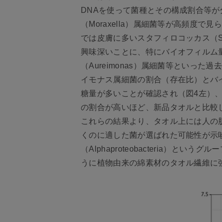
DNAを使って菌種とその構成割合等が
（Moraxella）属細菌等が高頻
では皮膚に多いスタフィロコッカス（Sta
興味深いことに、特にバイオフィルム量が
（Aureimonas）属細菌等とい
イモナス属細菌の割合（存在比）とバ
糖量が多いことが確認され（図4左）
の割合が高いほど、新品タオルと比較
これらの結果より、タオル上には人の
くのに適した菌が選ばれた可能性が示
（Alphaproteobacteria
うに植物由来の綿素材のタオル繊維に