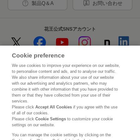
製品Q＆A
お問い合わせ
花王公式SNSアカウント
Cookie preference
Home
花王について
We use cookies to improve your experience on our website,
to personalise content and ads, and to analyse our traffic.
サステナビリティ
イノベーション
We also share information about your use of our website
with our advertising and analytics partners, who may
combine it with other information that you have provided to
ブランド
投資家情報
them or that they have collected from your use of their
services.
ニュースルーム
採用情報
Please click
Accept All Cookies
if you agree with the use
of all of our cookies.
Please click
Cookie Settings
to customize your cookie
利用規約
花王のアクセシビリティ
個人情報保護方針
settings on our website.
利用者情報の外部送信
ソーシャルメディアポリシー
You can manage the cookie settings by clicking on the