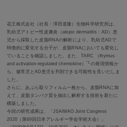
花王株式会社（社長・澤田道隆）生物科学研究所は、
乳幼児アトピー性皮膚炎（atopic dermatitis：AD）患
児から採取した皮脂RNAの解析により、乳幼児ADで
特徴的に変化する分子が、皮脂RNAにおいても変化し
ていることを確認しました。また、TARC （thymus
*1
and activation-regulated chemokine）
の発現情報か
ら、健常児とAD患児を判別できる可能性を見いだしま
した。
さらに、あぶら取りフィルム一枚から、皮脂RNAに加
えて、皮脂タンパク質を抽出し解析する技術を新たに
構築しました。
今回の研究成果は、「JSA/WAO Joint Congress
2020（第69回日本アレルギー学会学術大会）」