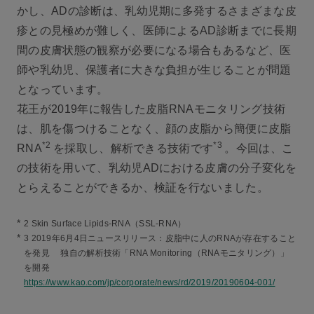
かし、ADの診断は、乳幼児期に多発するさまざまな皮
疹との見極めが難しく、医師によるAD診断までに長期
間の皮膚状態の観察が必要になる場合もあるなど、医
師や乳幼児、保護者に大きな負担が生じることが問題
となっています。
花王が2019年に報告した皮脂RNAモニタリング技術
は、肌を傷つけることなく、顔の皮脂から簡便に皮脂
*2
*3
RNA
を採取し、解析できる技術です
。今回は、こ
の技術を用いて、乳幼児ADにおける皮膚の分子変化を
とらえることができるか、検証を行ないました。
*
2 Skin Surface Lipids-RNA（SSL-RNA）
*
3 2019年6月4日ニュースリリース：皮脂中に人のRNAが存在すること
を発見 独自の解析技術「RNA Monitoring（RNAモニタリング）」
を開発
https://www.kao.com/jp/corporate/news/rd/2019/20190604-001/