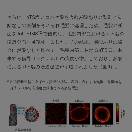
さらに、pTS塩とコハク酸を含む炭酸ありの製剤と炭
酸なしの製剤をそれぞれ毛髪に処理した後、毛髪の断
*2
面をToF-SIMS
で観察し、毛髪内部におけるpTS塩の
浸透分布を可視化しました。その結果、炭酸ありの場
合に炭酸なしと比べて、毛髪内部におけるpTS塩に由
来する信号（シグナル）の強度が増加しており、炭酸
によるpTS塩の浸透促進が示唆されました（図4）。
*
2 飛行時間型二次イオン質量分析法。表面に存在する無機・有機物を
分子レベルで高感度に検出できる解析手法