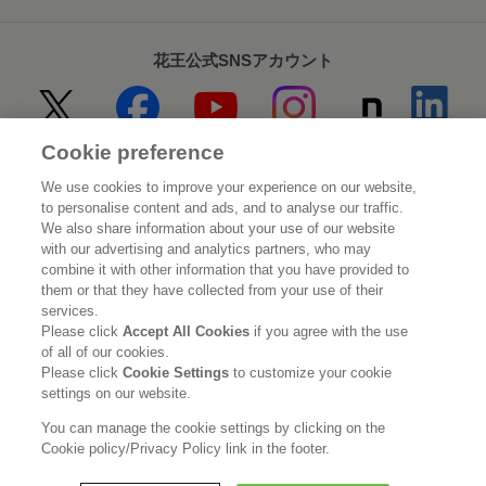
花王公式SNSアカウント
Cookie preference
Home
花王について
We use cookies to improve your experience on our website,
to personalise content and ads, and to analyse our traffic.
サステナビリティ
イノベーション
We also share information about your use of our website
with our advertising and analytics partners, who may
combine it with other information that you have provided to
ブランド
投資家情報
them or that they have collected from your use of their
services.
ニュースルーム
採用情報
Please click
Accept All Cookies
if you agree with the use
of all of our cookies.
Please click
Cookie Settings
to customize your cookie
利用規約
花王のアクセシビリティ
個人情報保護方針
settings on our website.
利用者情報の外部送信
ソーシャルメディアポリシー
You can manage the cookie settings by clicking on the
Cookie policy/Privacy Policy link in the footer.