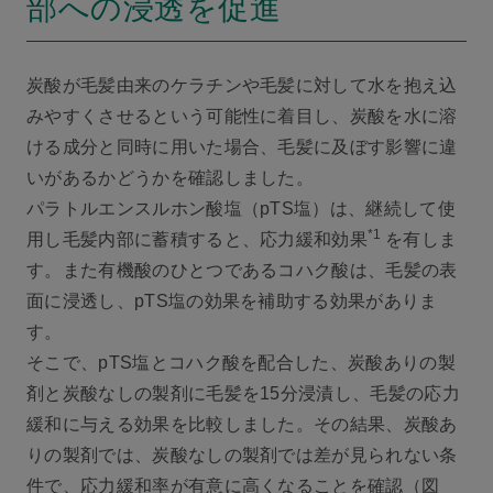
部への浸透を促進
炭酸が毛髪由来のケラチンや毛髪に対して水を抱え込
みやすくさせるという可能性に着目し、炭酸を水に溶
ける成分と同時に用いた場合、毛髪に及ぼす影響に違
いがあるかどうかを確認しました。
パラトルエンスルホン酸塩（pTS塩）は、継続して使
*1
用し毛髪内部に蓄積すると、応力緩和効果
を有しま
す。また有機酸のひとつであるコハク酸は、毛髪の表
面に浸透し、pTS塩の効果を補助する効果がありま
す。
そこで、pTS塩とコハク酸を配合した、炭酸ありの製
剤と炭酸なしの製剤に毛髪を15分浸漬し、毛髪の応力
緩和に与える効果を比較しました。その結果、炭酸あ
りの製剤では、炭酸なしの製剤では差が見られない条
件で、応力緩和率が有意に高くなることを確認（図